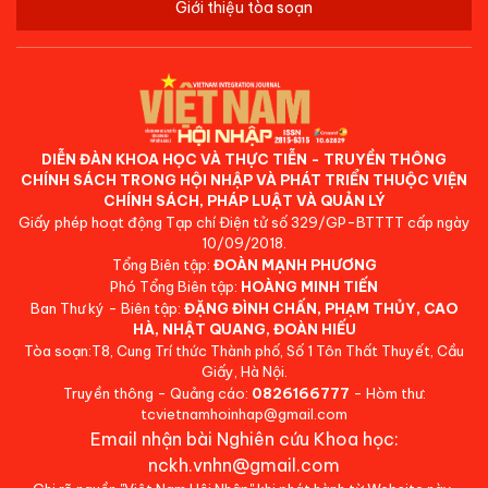
Giới thiệu tòa soạn
DIỄN ĐÀN KHOA HỌC VÀ THỰC TIỄN - TRUYỀN THÔNG
CHÍNH SÁCH TRONG HỘI NHẬP VÀ PHÁT TRIỂN THUỘC VIỆN
CHÍNH SÁCH, PHÁP LUẬT VÀ QUẢN LÝ
Giấy phép hoạt động Tạp chí Điện tử số 329/GP-BTTTT cấp ngày
10/09/2018.
Tổng Biên tập:
ĐOÀN MẠNH PHƯƠNG
Phó Tổng Biên tập:
HOÀNG MINH TIẾN
Ban Thư ký - Biên tập:
ĐẶNG ĐÌNH CHẤN, PHẠM THỦY, CAO
HÀ, NHẬT QUANG, ĐOÀN HIẾU
Tòa soạn:T8, Cung Trí thức Thành phố, Số 1 Tôn Thất Thuyết, Cầu
Giấy, Hà Nội.
Truyền thông - Quảng cáo:
0826166777
- Hòm thư:
tcvietnamhoinhap@gmail.com
Email nhận bài Nghiên cứu Khoa học:
nckh.vnhn@gmail.com