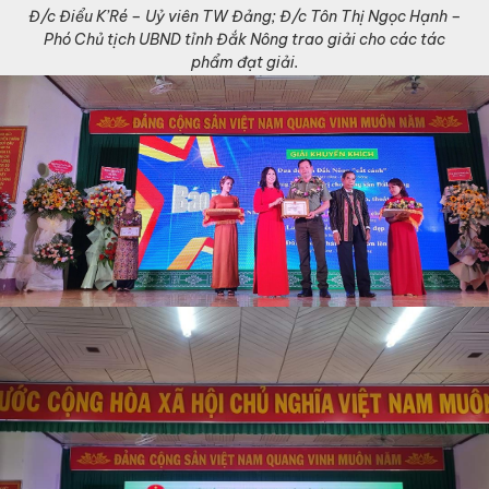
Đ/c Điểu K’Ré – Uỷ viên TW Đảng; Đ/c Tôn Thị Ngọc Hạnh –
Phó Chủ tịch UBND tỉnh Đắk Nông trao giải cho các tác
phẩm đạt giải.