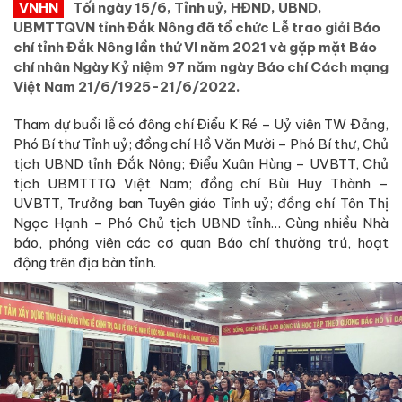
VNHN
Tối ngày 15/6, Tỉnh uỷ, HĐND, UBND,
UBMTTQVN tỉnh Đắk Nông đã tổ chức Lễ trao giải Báo
chí tỉnh Đắk Nông lần thứ VI năm 2021 và gặp mặt Báo
chí nhân Ngày Kỷ niệm 97 năm ngày Báo chí Cách mạng
Việt Nam 21/6/1925-21/6/2022.
Tham dự buổi lễ có đông chí Điểu K’Ré – Uỷ viên TW Đảng,
Phó Bí thư Tỉnh uỷ; đồng chí Hồ Văn Mười – Phó Bí thư, Chủ
tịch UBND tỉnh Đắk Nông; Điểu Xuân Hùng – UVBTT, Chủ
tịch UBMTTTQ Việt Nam; đồng chí Bùi Huy Thành –
UVBTT, Trưởng ban Tuyên giáo Tỉnh uỷ; đồng chí Tôn Thị
Ngọc Hạnh – Phó Chủ tịch UBND tỉnh… Cùng nhiều Nhà
báo, phóng viên các cơ quan Báo chí thường trú, hoạt
động trên địa bàn tỉnh.