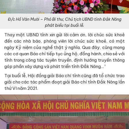
Đ/c Hồ Văn Mười – Phó Bí thư, Chủ tịch UBND tỉnh Đắk Nông
phát biểu tại buổi lễ.
Thay mặt UBND tỉnh xin gửi lời cảm ơn, lời chúc sức khoẻ
đến các nhà báo, phóng viên lời chúc sức khoẻ, có một
ngày Kỷ niệm của nghề thật ý nghĩa. Qua đây, cũng mong
các cơ quan Báo chí tiếp tục ủng hộ, đồng hành, chia sẻ với
tỉnh trong công tác tuyên truyền, định hướng truyền thông
góp phần xây dựng và phát triển tỉnh Đắk Nông…”
Tại buổi lễ, Hội đồng giải Báo chí tỉnh cũng đã tổ chức trao
giải cho các tác phẩm đoạt giải Báo chí tỉnh Đắk Nông lần
thứ VI năm 2021.