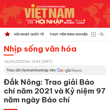
HỘI NHẬP QUỐC TẾ
THỰC TIỄN KINH NGHIỆM
CHÍNH SÁ
Nhịp sống văn hóa
16/06/2022 lúc 13:44 (GMT)
Theo dõi Vietnamhoinhap trên
Đắk Nông: Trao giải Báo
chí năm 2021 và Kỷ niệm 97
năm ngày Báo chí