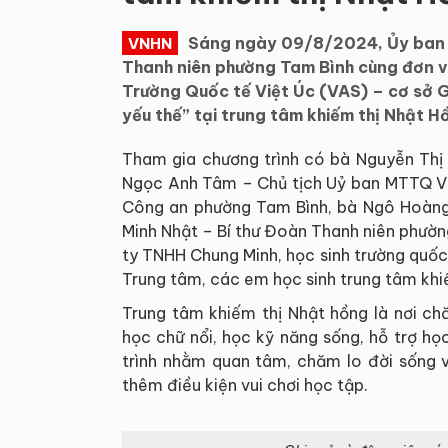
Sáng ngày 09/8/2024, Ủy ban M
VNHN
Thanh niên phường Tam Bình cùng đơn v
Trường Quốc tế Việt Úc (VAS) – cơ sở Ga
yếu thế” tại trung tâm khiếm thị Nhật H
Tham gia chương trình có bà Nguyễn Thị
Ngọc Anh Tâm – Chủ tịch Uỷ ban MTTQ V
Công an phường Tam Bình, bà Ngô Hoàng
Minh Nhật – Bí thư Đoàn Thanh niên phườn
ty TNHH Chung Minh, học sinh trường quốc
Trung tâm, các em học sinh trung tâm khi
Trung tâm khiếm thị Nhật hồng là nơi ch
học chữ nổi, học kỹ năng sống, hỗ trợ 
trình nhằm quan tâm, chăm lo đời sống v
thêm điều kiện vui chơi học tập.