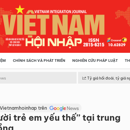
IỆM
CHÍNH SÁCH VÀ PHÁT TRIỂN
NGHIÊN CỨU PHÁP LUẬT
TH
HÓA XÃ HỘI
CHÍNH SÁCH
ews
Tỷ giá hối đoái, tỷ giá n
 TIỄN QUẢN LÝ
VIỆT NAM ĐIỂM ĐẾN
 Vietnamhoinhap trên
ười trẻ em yếu thế” tại trung
ồng