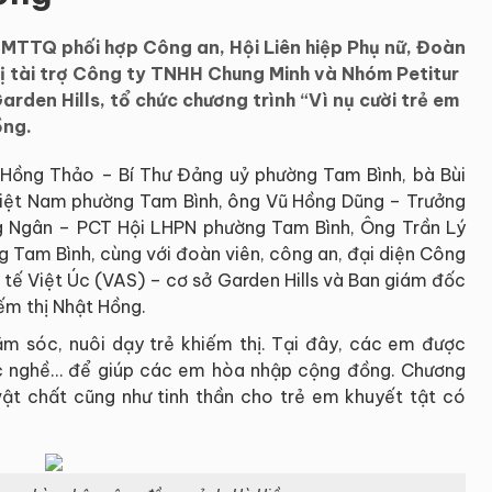
TTQ phối hợp Công an, Hội Liên hiệp Phụ nữ, Đoàn
ị tài trợ Công ty TNHH Chung Minh và Nhóm Petitur
rden Hills, tổ chức chương trình “Vì nụ cười trẻ em
ồng.
 Hồng Thảo – Bí Thư Đảng uỷ phường Tam Bình, bà Bùi
iệt Nam phường Tam Bình, ông Vũ Hồng Dũng – Trưởng
 Ngân – PCT Hội LHPN phường Tam Bình, Ông Trần Lý
g Tam Bình, cùng với đoàn viên, công an, đại diện Công
 tế Việt Úc (VAS) – cơ sở Garden Hills và Ban giám đốc
ếm thị Nhật Hồng.
ăm sóc, nuôi dạy trẻ khiếm thị. Tại đây, các em được
học nghề… để giúp các em hòa nhập cộng đồng. Chương
ật chất cũng như tinh thần cho trẻ em khuyết tật có