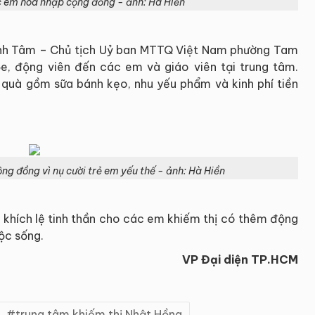
c em hòa nhập cộng đồng - ảnh: Hà Hiền
nh Tâm – Chủ tịch Uỷ ban MTTQ Việt Nam phường Tam
ỏe, động viên đến các em và giáo viên tại trung tâm.
n quà gồm sữa bánh kẹo, nhu yếu phẩm và kinh phí tiền
ng đồng vì nụ cười trẻ em yếu thế - ảnh: Hà Hiền
 khích lệ tinh thần cho các em khiếm thị có thêm động
uộc sống.
VP Đại diện TP.HCM
trung tâm khiếm thị Nhật Hồng