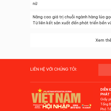
nữ
Nâng cao giá trị chuỗi ngành hàng lúa gạ
Từ liên kết sản xuất đến phát triển bền v
Xem thê
LIÊN HỆ VỚI CHÚNG TÔI:
DIỄN 
PHÁT 
Giấy p
Tổng B
Phó Tổ