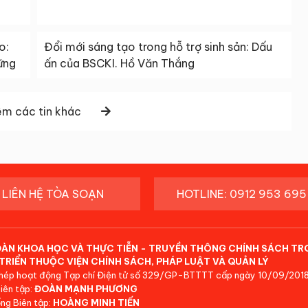
o:
Đổi mới sáng tạo trong hỗ trợ sinh sản: Dấu
ững
ấn của BSCKI. Hồ Văn Thắng
m các tin khác
LIÊN HỆ TÒA SOẠN
HOTLINE: 0912 953 695
ĐÀN KHOA HỌC VÀ THỰC TIỄN - TRUYỀN THÔNG CHÍNH SÁCH TR
TRIỂN THUỘC VIỆN CHÍNH SÁCH, PHÁP LUẬT VÀ QUẢN LÝ
hép hoạt động Tạp chí Điện tử số 329/GP-BTTTT cấp ngày 10/09/2018
iên tập:
ĐOÀN MẠNH PHƯƠNG
ng Biên tập:
HOÀNG MINH TIẾN