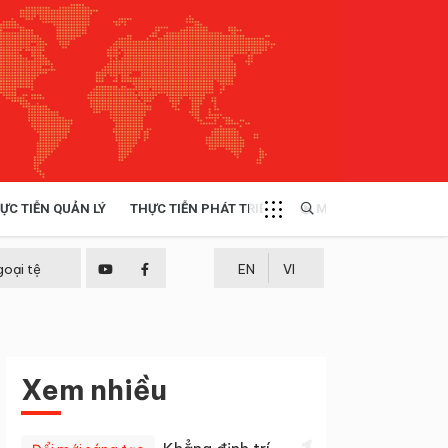
ỰC TIỄN QUẢN LÝ
THỰC TIỄN PHÁT TRIỂN
MULTIMEDIA
TÀI NGUYÊN - MÔI TRƯỜNG
goại tệ
EN
VI
THỰC TIỄN - KINH NGHIỆM
Xem nhiều