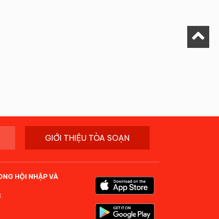
GIỚI THIỆU TÒA SOẠN
ONG HỘI NHẬP VÀ
.