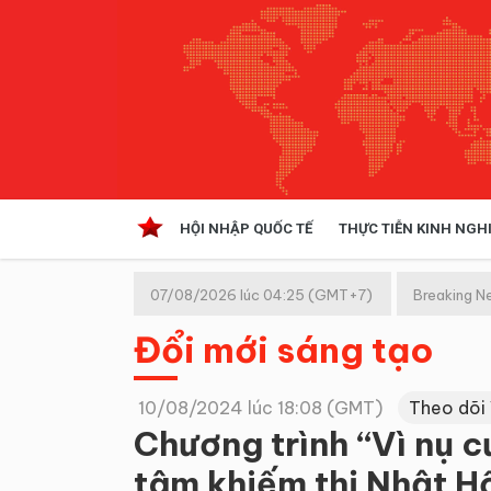
HỘI NHẬP QUỐC TẾ
THỰC TIỄN KINH NGH
HỘI NHẬP QUỐC TẾ
VĂN 
07/08/2026 lúc 04:25 (GMT+7)
Breaking N
Kinh tế hội nhập
Đổi mới sáng tạo
Doanh nghiệp
NGHIÊN CỨU PHÁP LUẬT
THỰC
10/08/2024 lúc 18:08 (GMT)
Theo dõi
Chương trình “Vì nụ c
tâm khiếm thị Nhật H