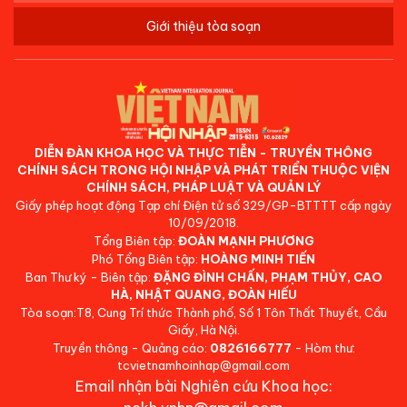
Giới thiệu tòa soạn
DIỄN ĐÀN KHOA HỌC VÀ THỰC TIỄN - TRUYỀN THÔNG
CHÍNH SÁCH TRONG HỘI NHẬP VÀ PHÁT TRIỂN THUỘC VIỆN
CHÍNH SÁCH, PHÁP LUẬT VÀ QUẢN LÝ
Giấy phép hoạt động Tạp chí Điện tử số 329/GP-BTTTT cấp ngày
10/09/2018.
Tổng Biên tập:
ĐOÀN MẠNH PHƯƠNG
Phó Tổng Biên tập:
HOÀNG MINH TIẾN
Ban Thư ký - Biên tập:
ĐẶNG ĐÌNH CHẤN, PHẠM THỦY, CAO
HÀ, NHẬT QUANG, ĐOÀN HIẾU
Tòa soạn:T8, Cung Trí thức Thành phố, Số 1 Tôn Thất Thuyết, Cầu
Giấy, Hà Nội.
Truyền thông - Quảng cáo:
0826166777
- Hòm thư:
tcvietnamhoinhap@gmail.com
Email nhận bài Nghiên cứu Khoa học: