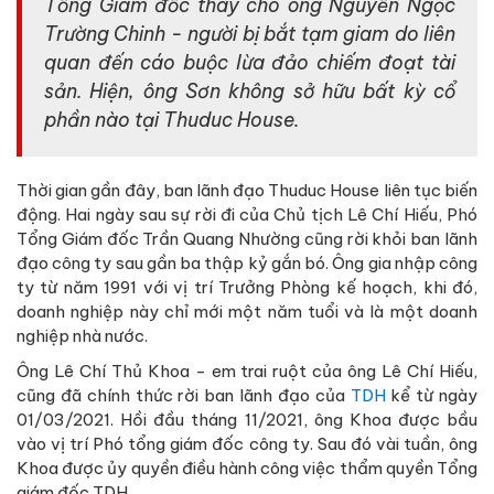
Tổng Giám đốc thay cho ông Nguyễn Ngọc
Trường Chinh - người bị bắt tạm giam do liên
quan đến cáo buộc lừa đảo chiếm đoạt tài
sản. Hiện, ông Sơn không sở hữu bất kỳ cổ
phần nào tại Thuduc House.
Thời gian gần đây, ban lãnh đạo Thuduc House liên tục biến
động. Hai ngày sau sự rời đi của Chủ tịch Lê Chí Hiếu, Phó
Tổng Giám đốc Trần Quang Nhường cũng rời khỏi ban lãnh
đạo công ty sau gần ba thập kỷ gắn bó. Ông gia nhập công
ty từ năm 1991 với vị trí Trưởng Phòng kế hoạch, khi đó,
doanh nghiệp này chỉ mới một năm tuổi và là một doanh
nghiệp nhà nước.
Ông Lê Chí Thủ Khoa - em trai ruột của ông Lê Chí Hiếu,
cũng đã chính thức rời ban lãnh đạo của
TDH
kể từ ngày
01/03/2021. Hồi đầu tháng 11/2021, ông Khoa được bầu
vào vị trí Phó tổng giám đốc công ty. Sau đó vài tuần, ông
Khoa được ủy quyền điều hành công việc thẩm quyền Tổng
giám đốc TDH.