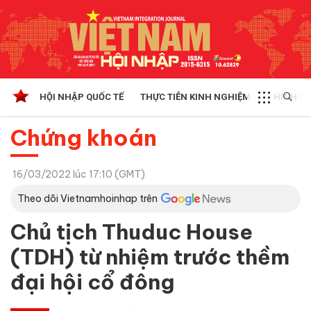
HỘI NHẬP QUỐC TẾ
THỰC TIỄN KINH NGHIỆM
CHÍNH SÁ
Chứng khoán
16/03/2022 lúc 17:10 (GMT)
Theo dõi Vietnamhoinhap trên
Chủ tịch Thuduc House
(TDH) từ nhiệm trước thềm
đại hội cổ đông