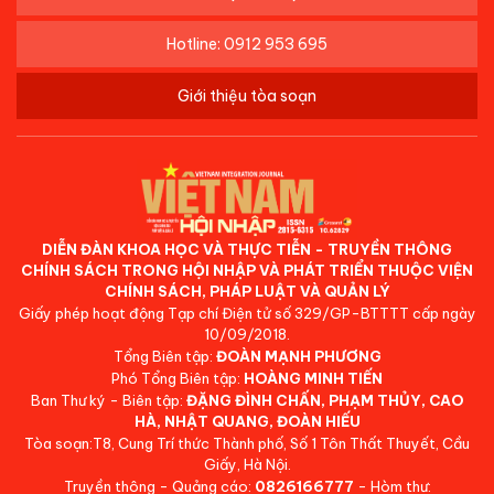
Hotline: 0912 953 695
Giới thiệu tòa soạn
DIỄN ĐÀN KHOA HỌC VÀ THỰC TIỄN - TRUYỀN THÔNG
CHÍNH SÁCH TRONG HỘI NHẬP VÀ PHÁT TRIỂN THUỘC VIỆN
CHÍNH SÁCH, PHÁP LUẬT VÀ QUẢN LÝ
Giấy phép hoạt động Tạp chí Điện tử số 329/GP-BTTTT cấp ngày
10/09/2018.
Tổng Biên tập:
ĐOÀN MẠNH PHƯƠNG
Phó Tổng Biên tập:
HOÀNG MINH TIẾN
Ban Thư ký - Biên tập:
ĐẶNG ĐÌNH CHẤN, PHẠM THỦY, CAO
HÀ, NHẬT QUANG, ĐOÀN HIẾU
Tòa soạn:T8, Cung Trí thức Thành phố, Số 1 Tôn Thất Thuyết, Cầu
Giấy, Hà Nội.
Truyền thông - Quảng cáo:
0826166777
- Hòm thư: