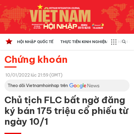
HỘI NHẬP QUỐC TẾ
THỰC TIỄN KINH NGHIỆM
CHÍNH SÁ
Chứng khoán
10/01/2022 lúc 21:59 (GMT)
Theo dõi Vietnamhoinhap trên
Chủ tịch FLC bất ngờ đăng
ký bán 175 triệu cổ phiếu từ
ngày 10/1