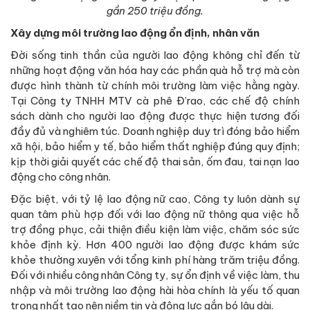
gần 250 triệu đồng.
Xây dựng môi trường lao động ổn định, nhân văn
Đời sống tinh thần của người lao động không chỉ đến từ
những hoạt động văn hóa hay các phần quà hỗ trợ mà còn
được hình thành từ chính môi trường làm việc hằng ngày.
Tại Công ty TNHH MTV cà phê Đ’rao, các chế độ chính
sách dành cho người lao động được thực hiện tương đối
đầy đủ và nghiêm túc. Doanh nghiệp duy trì đóng bảo hiểm
xã hội, bảo hiểm y tế, bảo hiểm thất nghiệp đúng quy định;
kịp thời giải quyết các chế độ thai sản, ốm đau, tai nạn lao
động cho công nhân.
Đặc biệt, với tỷ lệ lao động nữ cao, Công ty luôn dành sự
quan tâm phù hợp đối với lao động nữ thông qua việc hỗ
trợ đồng phục, cải thiện điều kiện làm việc, chăm sóc sức
khỏe định kỳ. Hơn 400 người lao động được khám sức
khỏe thường xuyên với tổng kinh phí hàng trăm triệu đồng.
Đối với nhiều công nhân Công ty, sự ổn định về việc làm, thu
nhập và môi trường lao động hài hòa chính là yếu tố quan
trọng nhất tạo nên niềm tin và động lực gắn bó lâu dài.