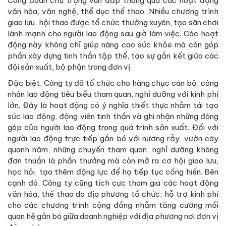
Công đoàn chú trọng vun đắp thông qua các hoạt động
văn hóa, văn nghệ, thể dục thể thao. Nhiều chương trình
giao lưu, hội thao được tổ chức thường xuyên, tạo sân chơi
lành mạnh cho người lao động sau giờ làm việc. Các hoạt
động này không chỉ giúp nâng cao sức khỏe mà còn góp
phần xây dựng tinh thần tập thể, tạo sự gắn kết giữa các
đội sản xuất, bộ phận trong đơn vị.
Đặc biệt, Công ty đã tổ chức cho hàng chục cán bộ, công
nhân lao động tiêu biểu tham quan, nghỉ dưỡng với kinh phí
lớn. Đây là hoạt động có ý nghĩa thiết thực nhằm tái tạo
sức lao động, động viên tinh thần và ghi nhận những đóng
góp của người lao động trong quá trình sản xuất. Đối với
người lao động trực tiếp gắn bó với nương rẫy, vườn cây
quanh năm, những chuyến tham quan, nghỉ dưỡng không
đơn thuần là phần thưởng mà còn mở ra cơ hội giao lưu,
học hỏi, tạo thêm động lực để họ tiếp tục cống hiến. Bên
cạnh đó, Công ty cũng tích cực tham gia các hoạt động
văn hóa, thể thao do địa phương tổ chức; hỗ trợ kinh phí
cho các chương trình cộng đồng nhằm tăng cường mối
quan hệ gắn bó giữa doanh nghiệp với địa phương nơi đơn vị