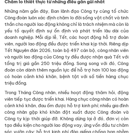
Chăm lo thiết thực từ những điều gần gũi nhất
Những năm gần đây, Ban lãnh đạo Công ty cùng tổ chức
Công đoàn luôn xác định chăm lo đời sống vật chất và tinh
thần cho người lao động không chỉ là trách nhiệm mà còn là
yếu tố quyết định sự ổn định và phát triển lâu dài của
doanh nghiệp. Mỗi dịp lễ, Tết, các hoạt động hỗ trợ đoàn
viên, người lao động đều được triển khai kịp thời. Riêng dịp
Tết Nguyên đán 2026, toàn bộ 497 cán bộ, công nhân viên
và người lao động của Công ty đều được nhận quà Tết với
tổng trị giá gần 250 triệu đồng. Song song với đó, Công
đoàn còn dành thêm nguồn lực để hỗ trợ hơn 100 lao động
có hoàn cảnh khó khăn, bệnh tật với số tiền hàng chục
triệu đồng.
Trong Tháng Công nhân, nhiều hoạt động thăm hỏi, động
viên tiếp tục được triển khai. Hàng chục công nhân có hoàn
cảnh khó khăn, đau ốm được hỗ trợ kinh phí; nhiều gia đình
công nhân gặp khó khăn đột xuất được Công đoàn và
Công ty kịp thời giúp đỡ. Không dừng lại ở đó, đơn vị còn
tạo điều kiện cho người lao động vay, ứng vốn đầu tư chăm
sóc vườn cây; hỗ trợ kinh phí đào giếng chống hạn nhằm