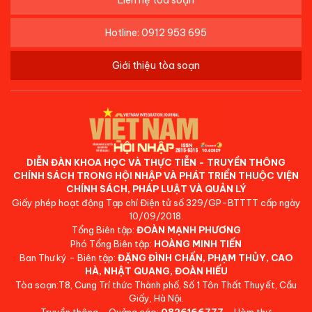
Liên hệ tòa soạn
Hotline: 0912 953 695
Giới thiệu tòa soạn
DIỄN ĐÀN KHOA HỌC VÀ THỰC TIỄN - TRUYỀN THÔNG
CHÍNH SÁCH TRONG HỘI NHẬP VÀ PHÁT TRIỂN THUỘC VIỆN
CHÍNH SÁCH, PHÁP LUẬT VÀ QUẢN LÝ
Giấy phép hoạt động Tạp chí Điện tử số 329/GP-BTTTT cấp ngày
10/09/2018.
Tổng Biên tập:
ĐOÀN MẠNH PHƯƠNG
Phó Tổng Biên tập:
HOÀNG MINH TIẾN
Ban Thư ký - Biên tập:
ĐẶNG ĐÌNH CHẤN, PHẠM THỦY, CAO
HÀ, NHẬT QUANG, ĐOÀN HIẾU
Tòa soạn:T8, Cung Trí thức Thành phố, Số 1 Tôn Thất Thuyết, Cầu
Giấy, Hà Nội.