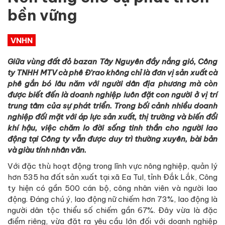
bền vững
VNHN
Giữa vùng đất đỏ bazan Tây Nguyên đầy nắng gió, Công
ty TNHH MTV cà phê Đ’rao không chỉ là đơn vị sản xuất cà
phê gắn bó lâu năm với người dân địa phương mà còn
được biết đến là doanh nghiệp luôn đặt con người ở vị trí
trung tâm của sự phát triển. Trong bối cảnh nhiều doanh
nghiệp đối mặt với áp lực sản xuất, thị trường và biến đổi
khí hậu, việc chăm lo đời sống tinh thần cho người lao
động tại Công ty vẫn được duy trì thường xuyên, bài bản
và giàu tính nhân văn.
Với đặc thù hoạt động trong lĩnh vực nông nghiệp, quản lý
hơn 535 ha đất sản xuất tại xã Ea Tul, tỉnh Đắk Lắk, Công
ty hiện có gần 500 cán bộ, công nhân viên và người lao
động. Đáng chú ý, lao động nữ chiếm hơn 73%, lao động là
người dân tộc thiểu số chiếm gần 67%. Đây vừa là đặc
điểm riêng, vừa đặt ra yêu cầu lớn đối với doanh nghiệp