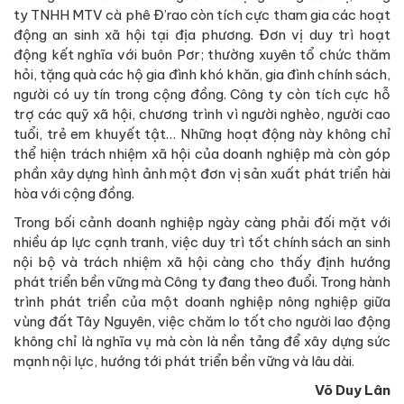
ty TNHH MTV cà phê Đ’rao còn tích cực tham gia các hoạt
động an sinh xã hội tại địa phương. Đơn vị duy trì hoạt
động kết nghĩa với buôn Pơr; thường xuyên tổ chức thăm
hỏi, tặng quà các hộ gia đình khó khăn, gia đình chính sách,
người có uy tín trong cộng đồng. Công ty còn tích cực hỗ
trợ các quỹ xã hội, chương trình vì người nghèo, người cao
tuổi, trẻ em khuyết tật… Những hoạt động này không chỉ
thể hiện trách nhiệm xã hội của doanh nghiệp mà còn góp
phần xây dựng hình ảnh một đơn vị sản xuất phát triển hài
hòa với cộng đồng.
Trong bối cảnh doanh nghiệp ngày càng phải đối mặt với
nhiều áp lực cạnh tranh, việc duy trì tốt chính sách an sinh
nội bộ và trách nhiệm xã hội càng cho thấy định hướng
phát triển bền vững mà Công ty đang theo đuổi. Trong hành
trình phát triển của một doanh nghiệp nông nghiệp giữa
vùng đất Tây Nguyên, việc chăm lo tốt cho người lao động
không chỉ là nghĩa vụ mà còn là nền tảng để xây dựng sức
mạnh nội lực, hướng tới phát triển bền vững và lâu dài.
Võ Duy Lân