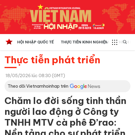
HỘI NHẬP QUỐC TẾ
THỰC TIỄN KINH NGHIỆM
CHÍNH SÁ
Thực tiễn phát triển
18/05/2026 lúc 08:30 (GMT)
Theo dõi Vietnamhoinhap trên
Chăm lo đời sống tinh thần
người lao động ở Công ty
TNHH MTV cà phê Đ’rao:
Nền tảng cho sự phát triển