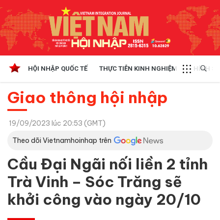
HỘI NHẬP QUỐC TẾ
THỰC TIỄN KINH NGHIỆM
CHÍNH SÁ
Giao thông hội nhập
19/09/2023 lúc 20:53 (GMT)
Theo dõi Vietnamhoinhap trên
Cầu Đại Ngãi nối liền 2 tỉnh
Trà Vinh – Sóc Trăng sẽ
khởi công vào ngày 20/10