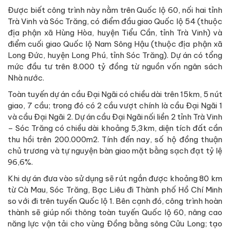
Được biết công trình này nằm trên Quốc lộ 60, nối hai tỉnh
Trà Vinh và Sóc Trăng, có điểm đầu giao Quốc lộ 54 (thuộc
địa phận xã Hùng Hòa, huyện Tiểu Cần, tỉnh Trà Vinh) và
điểm cuối giao Quốc lộ Nam Sông Hậu (thuộc địa phận xã
Long Đức, huyện Long Phú, tỉnh Sóc Trăng). Dự án có tổng
mức đầu tư trên 8.000 tỷ đồng từ nguồn vốn ngân sách
Nhà nước.
Toàn tuyến dự án cầu Đại Ngãi có chiều dài trên 15km, 5 nút
giao, 7 cầu; trong đó có 2 cầu vượt chính là cầu Đại Ngãi 1
và cầu Đại Ngãi 2. Dự án cầu Đại Ngãi nối liền 2 tỉnh Trà Vinh
– Sóc Trăng có chiều dài khoảng 5,3km, diện tích đất cần
thu hồi trên 200.000m2. Tính đến nay, số hộ đồng thuận
chủ trương và tự nguyện bàn giao mặt bằng sạch đạt tỷ lệ
96,6%.
Khi dự án đưa vào sử dụng sẽ rút ngắn được khoảng 80 km
từ Cà Mau, Sóc Trăng, Bạc Liêu đi Thành phố Hồ Chí Minh
so với đi trên tuyến Quốc lộ 1. Bên cạnh đó, công trình hoàn
thành sẽ giúp nối thông toàn tuyến Quốc lộ 60, nâng cao
năng lực vận tải cho vùng Đồng bằng sông Cửu Long; tạo