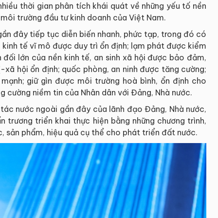
nhiều thời gian phân tích khái quát về những yếu tố nền
và môi trường đầu tư kinh doanh của Việt Nam.
 gần đây tiếp tục diễn biến nhanh, phức tạp, trong đó có
 kinh tế vĩ mô được duy trì ổn định; lạm phát được kiểm
 đối lớn của nền kinh tế, an sinh xã hội được bảo đảm,
ị-xã hội ổn định; quốc phòng, an ninh được tăng cường;
mạnh; giữ gìn được môi trường hoà bình, ổn định cho
ng cường niềm tin của Nhân dân với Đảng, Nhà nước.
 tác nước ngoài gần đây của lãnh đạo Đảng, Nhà nước,
 trương triển khai thực hiện bằng những chương trình,
c, sản phẩm, hiệu quả cụ thể cho phát triển đất nước.