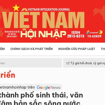
IỆM
CHÍNH SÁCH VÀ PHÁT TRIỂN
NGHIÊN CỨU PHÁP LUẬT
TH
HÓA XÃ HỘI
CHÍNH SÁCH
ews
Tỷ giá hối đoái, tỷ giá n
riển
 TIỄN QUẢN LÝ
VIỆT NAM ĐIỂM ĐẾN
ietnamhoinhap trên
thành phố sinh thái, văn
 đậm bản sắc sông nước