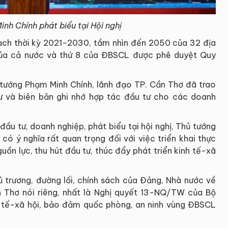
nh Chính phát biểu tại Hội nghị
ạch thời kỳ 2021-2030, tầm nhìn đến 2050 của 32 địa
của cả nước và thứ 8 của ĐBSCL được phê duyệt Quy
ủ tướng Phạm Minh Chính, lãnh đạo TP. Cần Thơ đã trao
ư và biên bản ghi nhớ hợp tác đầu tư cho các doanh
đầu tư, doanh nghiệp, phát biểu tại hội nghị, Thủ tướng
có ý nghĩa rất quan trọng đối với việc triển khai thực
ồn lực, thu hút đầu tư, thúc đẩy phát triển kinh tế-xã
hủ trương, đường lối, chính sách của Đảng, Nhà nước về
 Thơ nói riêng, nhất là Nghị quyết 13-NQ/TW của Bộ
nh tế-xã hội, bảo đảm quốc phòng, an ninh vùng ĐBSCL