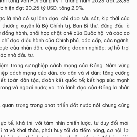
khi tổng vốn FDI đăng ký 11 tháng năm 2023 đạt 28,85
ực hiện đạt 20,25 tỷ USD, tăng 2,9%.
 là nhờ có sự lãnh đạo, chỉ đạo sâu sát, kịp thời của
thường xuyên là Bộ Chính trị, Ban Bí thư, đứng đầu là
ự đồng hành, phối hợp chặt chẽ của Quốc hội và các cơ
o, chỉ đạo điều hành của Chính phủ, các cấp, các ngành,
 cực của nhân dân, cộng đồng doanh nghiệp; sự hỗ trợ,
ác nhà đầu tư.
hiệm trong sự nghiệp cách mạng của Đảng: Nắm vững
iệp cách mạng của dân, do dân và vì dân; tăng cường
ết toàn dân tộc, đoàn kết quốc tế; kết hợp sức mạnh
trong và ngoài nước; vai trò lãnh đạo của Đảng là nhân
t quan trọng trong phát triển đất nước nói chung cũng
c tế, khả thi, với tầm nhìn chiến lược, tư duy đổi mới,
ỉ ra và khai thác, phát huy tối đa tiềm năng, cơ hội, lợi