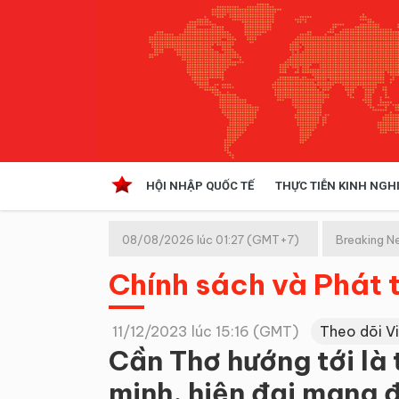
HỘI NHẬP QUỐC TẾ
THỰC TIỄN KINH NGH
HỘI NHẬP QUỐC TẾ
VĂN 
08/08/2026 lúc 01:27 (GMT+7)
Breaking N
Kinh tế hội nhập
Chính sách và Phát t
Doanh nghiệp
NGHIÊN CỨU PHÁP LUẬT
THỰC
11/12/2023 lúc 15:16 (GMT)
Theo dõi V
Cần Thơ hướng tới là 
minh, hiện đại mang