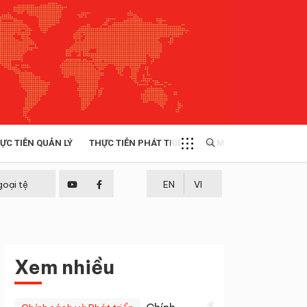
ỰC TIỄN QUẢN LÝ
THỰC TIỄN PHÁT TRIỂN
MULTIMEDIA
TÀI NGUYÊN - MÔI TRƯỜNG
goại tệ
EN
VI
THỰC TIỄN - KINH NGHIỆM
Xem nhiều