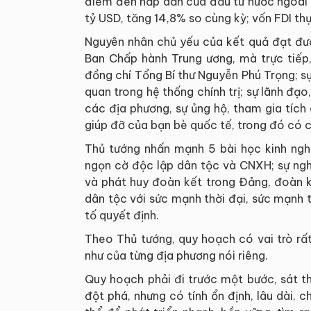
điểm đến hấp dẫn của đầu tư nước ngoài 
tỷ USD, tăng 14,8% so cùng kỳ; vốn FDI th
Nguyên nhân chủ yếu của kết quả đạt được
Ban Chấp hành Trung ương, mà trực tiếp, 
đồng chí Tổng Bí thư Nguyễn Phú Trọng; s
quan trong hệ thống chính trị; sự lãnh đạ
các địa phương, sự ủng hộ, tham gia tích
giúp đỡ của bạn bè quốc tế, trong đó có c
Thủ tướng nhấn mạnh 5 bài học kinh ng
ngọn cờ độc lập dân tộc và CNXH; sự ngh
và phát huy đoàn kết trong Đảng, đoàn k
dân tộc với sức mạnh thời đại, sức mạnh 
tố quyết định.
Theo Thủ tướng, quy hoạch có vai trò rấ
như của từng địa phương nói riêng.
Quy hoạch phải đi trước một bước, sát thự
đột phá, nhưng có tính ổn định, lâu dài, ch