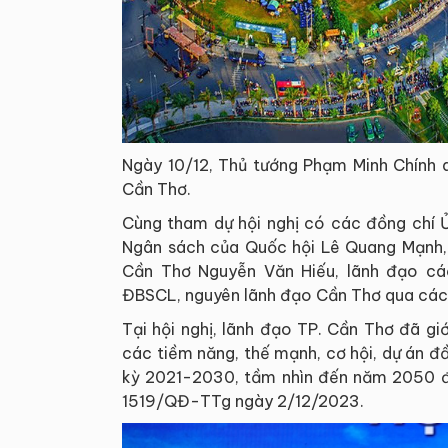
Ngày 10/12, Thủ tướng Phạm Minh Chính d
Cần Thơ.
Cùng tham dự hội nghị có các đồng chí Ủ
Ngân sách của Quốc hội Lê Quang Mạnh,
Cần Thơ Nguyễn Văn Hiếu, lãnh đạo cá
ĐBSCL, nguyên lãnh đạo Cần Thơ qua các n
Tại hội nghị, lãnh đạo TP. Cần Thơ đã giớ
các tiềm năng, thế mạnh, cơ hội, dự án 
kỳ 2021-2030, tầm nhìn đến năm 2050 đư
1519/QĐ-TTg ngày 2/12/2023.