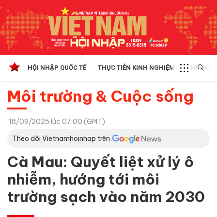
HỘI NHẬP QUỐC TẾ
THỰC TIỄN KINH NGHIỆM
CHÍNH SÁ
Môi trường & Cuộc sống
18/09/2025 lúc 07:00 (GMT)
Theo dõi Vietnamhoinhap trên
Cà Mau: Quyết liệt xử lý ô
nhiễm, hướng tới môi
trường sạch vào năm 2030