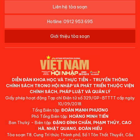
Liên hệ tòa soạn
Hotline: 0912 953 695
Giới thiệu tòa soạn
DIỄN ĐÀN KHOA HỌC VÀ THỰC TIỄN - TRUYỀN THÔNG
CHÍNH SÁCH TRONG HỘI NHẬP VÀ PHÁT TRIỂN THUỘC VIỆN
CHÍNH SÁCH, PHÁP LUẬT VÀ QUẢN LÝ
Giấy phép hoạt động Tạp chí Điện tử số 329/GP-BTTTT cấp ngày
10/09/2018.
Tổng Biên tập:
ĐOÀN MẠNH PHƯƠNG
Phó Tổng Biên tập:
HOÀNG MINH TIẾN
Ban Thư ký - Biên tập:
ĐẶNG ĐÌNH CHẤN, PHẠM THỦY, CAO
HÀ, NHẬT QUANG, ĐOÀN HIẾU
Tòa soạn:T8, Cung Trí thức Thành phố, Số 1 Tôn Thất Thuyết, Cầu