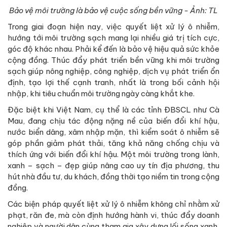
Bảo vệ môi trường là bảo vệ cuộc sống bền vững - Ảnh: TL
Trong giai đoạn hiện nay, việc quyết liệt xử lý ô nhiễm,
hướng tới môi trường sạch mang lại nhiều giá trị tích cực,
góc độ khác nhau. Phải kể đến là bảo vệ hiệu quả sức khỏe
cộng đồng. Thúc đẩy phát triển bền vững khi môi trường
sạch giúp nông nghiệp, công nghiệp, dịch vụ phát triển ổn
định, tạo lợi thế cạnh tranh, nhất là trong bối cảnh hội
nhập, khi tiêu chuẩn môi trường ngày càng khắt khe.
Đặc biệt khi Việt Nam, cụ thể là các tỉnh ĐBSCL như Cà
Mau, đang chịu tác động nặng nề của biến đổi khí hậu,
nước biển dâng, xâm nhập mặn, thì kiểm soát ô nhiễm sẽ
góp phần giảm phát thải, tăng khả năng chống chịu và
thích ứng với biến đổi khí hậu. Một môi trường trong lành,
xanh – sạch – đẹp giúp nâng cao uy tín địa phương, thu
hút nhà đầu tư, du khách, đồng thời tạo niềm tin trong cộng
đồng.
Các biện pháp quyết liệt xử lý ô nhiễm không chỉ nhằm xử
phạt, răn đe, mà còn định hướng hành vi, thúc đẩy doanh
nghiệp và người dân cùng tham gia xây dựng lối sống xanh,