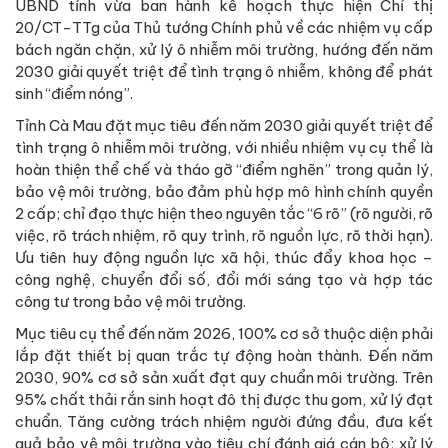
UBND tỉnh vừa ban hành kế hoạch thực hiện Chỉ thị
20/CT-TTg của Thủ tướng Chính phủ về các nhiệm vụ cấp
bách ngăn chặn, xử lý ô nhiễm môi trường, hướng đến năm
2030 giải quyết triệt để tình trạng ô nhiễm, không để phát
sinh “điểm nóng”.
Tỉnh Cà Mau đặt mục tiêu đến năm 2030 giải quyết triệt để
tình trạng ô nhiễm môi trường, với nhiều nhiệm vụ cụ thể là
hoàn thiện thể chế và tháo gỡ “điểm nghẽn” trong quản lý,
bảo vệ môi trường, bảo đảm phù hợp mô hình chính quyền
2 cấp; chỉ đạo thực hiện theo nguyên tắc “6 rõ” (rõ người, rõ
việc, rõ trách nhiệm, rõ quy trình, rõ nguồn lực, rõ thời hạn).
Ưu tiên huy động nguồn lực xã hội, thúc đẩy khoa học –
công nghệ, chuyển đổi số, đổi mới sáng tạo và hợp tác
công tư trong bảo vệ môi trường.
Mục tiêu cụ thể đến năm 2026, 100% cơ sở thuộc diện phải
lắp đặt thiết bị quan trắc tự động hoàn thành. Đến năm
2030, 90% cơ sở sản xuất đạt quy chuẩn môi trường. Trên
95% chất thải rắn sinh hoạt đô thị được thu gom, xử lý đạt
chuẩn. Tăng cường trách nhiệm người đứng đầu, đưa kết
quả bảo vệ môi trường vào tiêu chí đánh giá cán bộ; xử lý