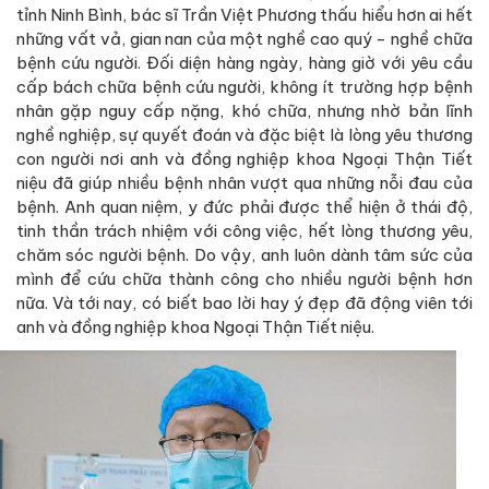
tỉnh Ninh Bình, bác sĩ Trần Việt Phương thấu hiểu hơn ai hết
những vất vả, gian nan của một nghề cao quý - nghề chữa
bệnh cứu người. Đối diện hàng ngày, hàng giờ với yêu cầu
cấp bách chữa bệnh cứu người, không ít trường hợp bệnh
nhân gặp nguy cấp nặng, khó chữa, nhưng nhờ bản lĩnh
nghề nghiệp, sự quyết đoán và đặc biệt là lòng yêu thương
con người nơi anh và đồng nghiệp khoa Ngoại Thận Tiết
niệu đã giúp nhiều bệnh nhân vượt qua những nỗi đau của
bệnh. Anh quan niệm, y đức phải được thể hiện ở thái độ,
tinh thần trách nhiệm với công việc, hết lòng thương yêu,
chăm sóc người bệnh. Do vậy, anh luôn dành tâm sức của
mình để cứu chữa thành công cho nhiều người bệnh hơn
nữa. Và tới nay, có biết bao lời hay ý đẹp đã động viên tới
anh và đồng nghiệp khoa Ngoại Thận Tiết niệu.