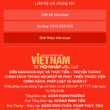
Liên hệ với chúng tôi:
Liên hệ tòa soạn
Hotline: 0912 953 695
Giới thiệu tòa soạn
DIỄN ĐÀN KHOA HỌC VÀ THỰC TIỄN - TRUYỀN THÔNG
CHÍNH SÁCH TRONG HỘI NHẬP VÀ PHÁT TRIỂN THUỘC VIỆN
CHÍNH SÁCH, PHÁP LUẬT VÀ QUẢN LÝ
Giấy phép hoạt động Tạp chí Điện tử số 329/GP-BTTTT cấp ngày
10/09/2018.
Tổng Biên tập:
ĐOÀN MẠNH PHƯƠNG
Phó Tổng Biên tập:
HOÀNG MINH TIẾN
Ban Thư ký - Biên tập:
ĐẶNG ĐÌNH CHẤN, PHẠM THỦY, CAO