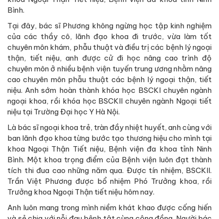
Bình.
Tại đây, bác sĩ Phương không ngừng học tập kinh nghiệm
của các thầy cô, lãnh đạo khoa đi trước, vừa làm tốt
chuyên môn khám, phẫu thuật và điều trị các bệnh lý ngoại
thận, tiết niệu, anh được cử đi học nâng cao trình độ
chuyên môn ở nhiều bệnh viện tuyến trung ương nhằm nâng
cao chuyên môn phẫu thuật các bệnh lý ngoại thận, tiết
niệu. Anh sớm hoàn thành khóa học BSCKI chuyên ngành
ngoại khoa, rồi khóa học BSCKII chuyên ngành Ngoại tiết
niệu tại Trường Đại học Y Hà Nội.
Là bác sĩ ngoại khoa trẻ, tràn đầy nhiệt huyết, anh cùng với
ban lãnh đạo khoa từng bước tạo thương hiệu cho mình tại
khoa Ngoại Thận Tiết niệu, Bệnh viện đa khoa tỉnh Ninh
Bình. Một khoa trọng điểm của Bệnh viện luôn đạt thành
tích thi đua cao những năm qua. Được tín nhiệm, BSCKII.
Trần Việt Phương được bổ nhiệm Phó Trưởng khoa, rồi
Trưởng khoa Ngoại Thận tiết niệu hôm nay.
Anh luôn mang trong mình niềm khát khao được cống hiến
và sẻ chia với nỗi đau bệnh tật cùng cộng đồng. Người bác