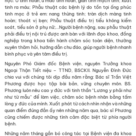
học: U tinh hoàn, u mào tinh hoàn, giãn tĩnh mạch tinh; xuất
tinh ra máu; Phẫu thuật các bệnh lý do tồn tại ống phúc
tinh mạc ở trẻ em: nang thừng tinh; tràn dịch màng tinh
hoàn; thoát vị bẹn; Phẫu thuật điều trị tiểu không kiểm
soát, tiểu són ở phụ nữ;…Người bệnh nặng, sau phẫu thuật
phải điều trị nội trú được anh bàn với lãnh đạo khoa, đồng
nghiệp trong khoa tiến hành chăm sóc toàn diện, thường
xuyên thăm hỏi, hướng dẫn chu đáo, giúp người bệnh nhanh
bình phục và yên tâm điều trị.
Nguyên Phó Giám đốc Bệnh viện, nguyên Trưởng khoa
Ngoại Thận Tiết niệu – TTND, BSCKII. Nguyễn Đình Đức
chia vui với chúng tôi dịp đầu năm rằng: Bác sĩ Trần Việt
Phương được học tập bài bản, vững chuyên môn. BS.
Phương luôn nêu cao y đức với tinh thần “Lương y phải như
như từ mẫu” để làm việc, chăm sóc bệnh nhân bằng tấm
lòng y đức của mình. Xuất phát từ cách nhìn nhận và những
quan điểm đúng đắn ấy nên những năm qua, bác sĩ Phương
cũng chiếm được những tình cảm đặc biệt từ phía người
bệnh.
Những năm tháng gắn bó công tác tại Bệnh viện đa khoa