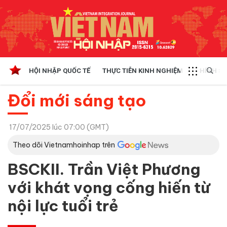
HỘI NHẬP QUỐC TẾ
THỰC TIỄN KINH NGHIỆM
CHÍNH SÁ
Đổi mới sáng tạo
17/07/2025 lúc 07:00 (GMT)
Theo dõi Vietnamhoinhap trên
BSCKII. Trần Việt Phương
với khát vọng cống hiến từ
nội lực tuổi trẻ