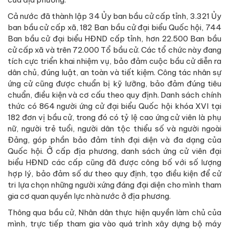
Cả nước đã thành lập 34 Ủy ban bầu cử cấp tỉnh, 3.321 Ủy
ban bầu cử cấp xã, 182 Ban bầu cử đại biểu Quốc hội, 744
Ban bầu cử đại biểu HĐND cấp tỉnh, hơn 22.500 Ban bầu
cử cấp xã và trên 72.000 Tổ bầu cử. Các tổ chức này đang
tích cực triển khai nhiệm vụ, bảo đảm cuộc bầu cử diễn ra
dân chủ, đúng luật, an toàn và tiết kiệm. Công tác nhân sự
ứng cử cũng được chuẩn bị kỹ lưỡng, bảo đảm đúng tiêu
chuẩn, điều kiện và cơ cấu theo quy định. Danh sách chính
thức có 864 người ứng cử đại biểu Quốc hội khóa XVI tại
182 đơn vị bầu cử, trong đó có tỷ lệ cao ứng cử viên là phụ
nữ, người trẻ tuổi, người dân tộc thiểu số và người ngoài
Đảng, góp phần bảo đảm tính đại diện và đa dạng của
Quốc hội. Ở cấp địa phương, danh sách ứng cử viên đại
biểu HĐND các cấp cũng đã được công bố với số lượng
hợp lý, bảo đảm số dư theo quy định, tạo điều kiện để cử
tri lựa chọn những người xứng đáng đại diện cho mình tham
gia cơ quan quyền lực nhà nước ở địa phương.
Thông qua bầu cử, Nhân dân thực hiện quyền làm chủ của
mình, trực tiếp tham gia vào quá trình xây dựng bộ máy