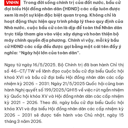
VNHN
Trong đời sống chính trị của đất nước, bầu cử
đại biểu Hội đồng nhân dân (HĐND) các cấp luôn được
xem là một sự kiện đặc biệt quan trọng. Không chỉ là
hoạt động thực hiện quy trình pháp lý theo quy định của
Nhà nước, cuộc bầu cử còn là dịp để toàn thể Nhân dân
trực tiếp tham gia vào việc xây dựng và hoàn thiện bộ
máy chính quyền địa phương. Chính vì vậy, mỗi kỳ bầu
cử HĐND các cấp đều được gọi bằng một cái tên đầy ý
nghĩa: “Ngày hội lớn của toàn dân”.
Ngay từ ngày 16/5/2025, Bộ Chính trị đã ban hành Chỉ thị
số 46-CT/TW về lãnh đạo cuộc bầu cử đại biểu Quốc hội
khoá XVI và bầu cử đại biểu Hội đồng nhân dân các cấp
nhiệm kỳ 2026 - 2031; Ngày 21/5/2025 Quốc hội cũng ban
hành Nghị quyết số 199/2025/QH15 về việc rút ngắn nhiệm
kỳ Quốc hội khóa XV và Hội đồng nhân dân các cấp nhiệm
kỳ 2021 – 2026. Theo đó, ngày bầu cử đại biểu Quốc hội
khóa XVI và đại biểu Hội đồng nhân dân các cấp nhiệm kỳ
2026 – 2031 sẽ được tiến hành vào Chủ nhật, ngày 15
tháng 3 năm 2026.