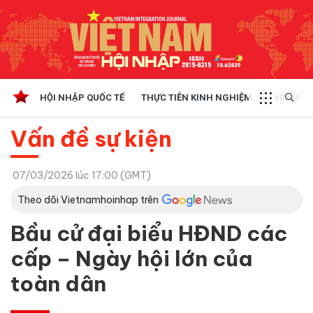
HỘI NHẬP QUỐC TẾ
THỰC TIỄN KINH NGHIỆM
CHÍNH SÁ
Vấn đề sự kiện
07/03/2026 lúc 17:00 (GMT)
Theo dõi Vietnamhoinhap trên
Bầu cử đại biểu HĐND các
cấp – Ngày hội lớn của
toàn dân