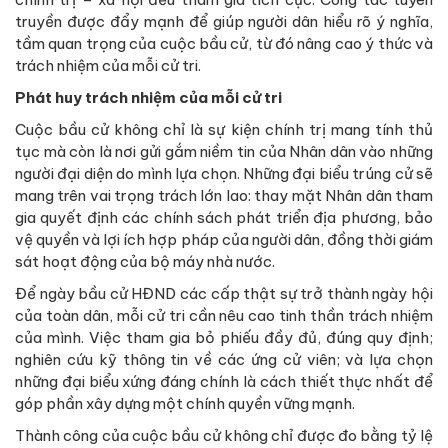
truyền được đẩy mạnh để giúp người dân hiểu rõ ý nghĩa,
tầm quan trọng của cuộc bầu cử, từ đó nâng cao ý thức và
trách nhiệm của mỗi cử tri.
Phát huy trách nhiệm của mỗi cử tri
Cuộc bầu cử không chỉ là sự kiện chính trị mang tính thủ
tục mà còn là nơi gửi gắm niềm tin của Nhân dân vào những
người đại diện do mình lựa chọn. Những đại biểu trúng cử sẽ
mang trên vai trọng trách lớn lao: thay mặt Nhân dân tham
gia quyết định các chính sách phát triển địa phương, bảo
vệ quyền và lợi ích hợp pháp của người dân, đồng thời giám
sát hoạt động của bộ máy nhà nước.
Để ngày bầu cử HĐND các cấp thật sự trở thành ngày hội
của toàn dân, mỗi cử tri cần nêu cao tinh thần trách nhiệm
của mình. Việc tham gia bỏ phiếu đầy đủ, đúng quy định;
nghiên cứu kỹ thông tin về các ứng cử viên; và lựa chọn
những đại biểu xứng đáng chính là cách thiết thực nhất để
góp phần xây dựng một chính quyền vững mạnh.
Thành công của cuộc bầu cử không chỉ được đo bằng tỷ lệ