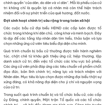
chính quyền “của dân, do dân và vì dân”. Mỗi lá phiếu của cử
tri không chỉ là quyền lợi cá nhân mà còn thể hiện trách
nhiệm đối với sự phát triển của quê hương, đất nước.
Đợt sinh hoạt chính trị sâu rộng trong toàn xã hội
Các cuộc bầu cử đại biểu HĐND các cấp luôn được tổ
chức trong không khí dân chủ, công khai và minh bạch. Đây
là dịp để các tầng lớp nhân dân tìm hiểu, thảo luận và lựa
chọn những ứng cử viên tiêu biểu đại diện cho mình.
Quá trình chuẩn bị bầu cử thường được tiến hành nghiêm
túc, chặt chẽ từ khâu giới thiệu ứng cử, hiệp thương, lập
danh sách cử tri, đến việc tổ chức các khu vực bỏ phiếu.
Các ứng cử viên phải đáp ứng các tiêu chuẩn về phẩm chất
đạo đức, bản lĩnh chính trị, năng lực và trách nhiệm với
Nhân dân. Mục tiêu là lựa chọn được những đại biểu thật sự
xứng đáng, có khả năng đại diện cho ý chí và nguyện vọng
của cử tri.
Trong suốt quá trình chuẩn bị và tổ chức bầu cử, các cấp
ủy Đảng, chính quyền, Mặt trận Tổ quốc và các tổ chức
chính trị – xã hội đều tham gia tích cực. Công tác tuyên