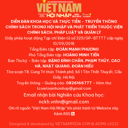
DIỄN ĐÀN KHOA HỌC VÀ THỰC TIỄN - TRUYỀN THÔNG
CHÍNH SÁCH TRONG HỘI NHẬP VÀ PHÁT TRIỂN THUỘC VIỆN
CHÍNH SÁCH, PHÁP LUẬT VÀ QUẢN LÝ
Giấy phép hoạt động Tạp chí Điện tử số 329/GP-BTTTT cấp ngày
10/09/2018.
Tổng Biên tập:
ĐOÀN MẠNH PHƯƠNG
Phó Tổng Biên tập:
HOÀNG MINH TIẾN
Ban Thư ký - Biên tập:
ĐẶNG ĐÌNH CHẤN, PHẠM THỦY, CAO
HÀ, NHẬT QUANG, ĐOÀN HIẾU
Tòa soạn:T8, Cung Trí thức Thành phố, Số 1 Tôn Thất Thuyết, Cầu
Giấy, Hà Nội.
Truyền thông - Quảng cáo:
0826166777
- Hòm thư:
tcvietnamhoinhap@gmail.com
Email nhận bài Nghiên cứu Khoa học:
nckh.vnhn@gmail.com
Ghi rõ nguồn "Việt Nam Hội Nhập" khi phát hành từ Website này.
Kênh RSS
Designed & developed by VIETNAMPEDIA.COM
©
AICMS v2022