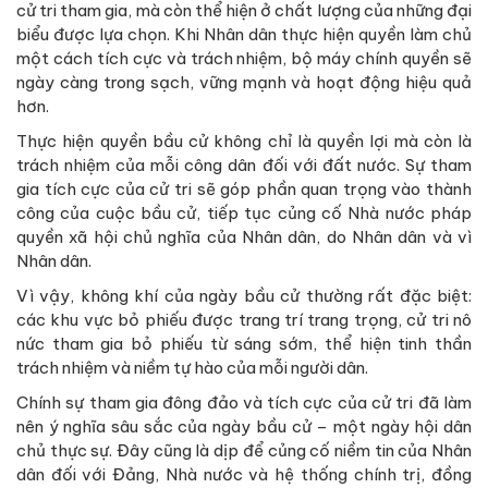
cử tri tham gia, mà còn thể hiện ở chất lượng của những đại
biểu được lựa chọn. Khi Nhân dân thực hiện quyền làm chủ
một cách tích cực và trách nhiệm, bộ máy chính quyền sẽ
ngày càng trong sạch, vững mạnh và hoạt động hiệu quả
hơn.
Thực hiện quyền bầu cử không chỉ là quyền lợi mà còn là
trách nhiệm của mỗi công dân đối với đất nước. Sự tham
gia tích cực của cử tri sẽ góp phần quan trọng vào thành
công của cuộc bầu cử, tiếp tục củng cố Nhà nước pháp
quyền xã hội chủ nghĩa của Nhân dân, do Nhân dân và vì
Nhân dân.
Vì vậy, không khí của ngày bầu cử thường rất đặc biệt:
các khu vực bỏ phiếu được trang trí trang trọng, cử tri nô
nức tham gia bỏ phiếu từ sáng sớm, thể hiện tinh thần
trách nhiệm và niềm tự hào của mỗi người dân.
Chính sự tham gia đông đảo và tích cực của cử tri đã làm
nên ý nghĩa sâu sắc của ngày bầu cử – một ngày hội dân
chủ thực sự. Đây cũng là dịp để củng cố niềm tin của Nhân
dân đối với Đảng, Nhà nước và hệ thống chính trị, đồng