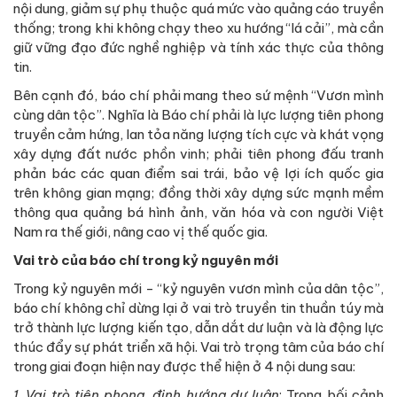
nội dung, giảm sự phụ thuộc quá mức vào quảng cáo truyền
thống; trong khi không chạy theo xu hướng “lá cải”, mà cần
giữ vững đạo đức nghề nghiệp và tính xác thực của thông
tin.
Bên cạnh đó, báo chí phải mang theo sứ mệnh “Vươn mình
cùng dân tộc”. Nghĩa là Báo chí phải là lực lượng tiên phong
truyền cảm hứng, lan tỏa năng lượng tích cực và khát vọng
xây dựng đất nước phồn vinh; phải tiên phong đấu tranh
phản bác các quan điểm sai trái, bảo vệ lợi ích quốc gia
trên không gian mạng; đồng thời xây dựng sức mạnh mềm
thông qua quảng bá hình ảnh, văn hóa và con người Việt
Nam ra thế giới, nâng cao vị thế quốc gia.
Vai trò của báo chí
trong kỷ nguyên mới
Trong kỷ nguyên mới - “kỷ nguyên vươn mình của dân tộc”,
báo chí không chỉ dừng lại ở vai trò truyền tin thuần túy mà
trở thành lực lượng kiến tạo, dẫn dắt dư luận và là động lực
thúc đẩy sự phát triển xã hội. Vai trò trọng tâm của báo chí
trong giai đoạn hiện nay được thể hiện ở 4 nội dung sau:
1
.
Vai trò tiên phong, định hướng dư luận
: Trong bối cảnh