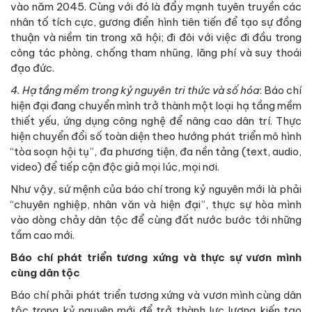
vào năm 2045. Cùng với đó là đẩy mạnh tuyên truyền các
nhân tố tích cực, gương điển hình tiên tiến để tạo sự đồng
thuận và niềm tin trong xã hội; đi đôi với việc đi đầu trong
công tác phòng, chống tham nhũng, lãng phí và suy thoái
đạo đức.
4. Hạ tầng mềm trong kỷ nguyên tri thức và số hóa
: Báo chí
hiện đại đang chuyển mình trở thành một loại hạ tầng mềm
thiết yếu, ứng dụng công nghệ để nâng cao dân trí. Thực
hiện chuyển đổi số toàn diện theo hướng phát triển mô hình
“tòa soạn hội tụ”, đa phương tiện, đa nền tảng (text, audio,
video) để tiếp cận độc giả mọi lúc, mọi nơi.
Như vậy, sứ mệnh của báo chí trong kỷ nguyên mới là phải
“chuyên nghiệp, nhân văn và hiện đại”, thực sự hòa mình
vào dòng chảy dân tộc để cùng đất nước bước tới những
tầm cao mới.
Báo chí phát triển tương xứng
và thực sự vươn mình
cùng dân tộc
Báo chí phải phát triển tương xứng và vươn mình cùng dân
tộc trong kỷ nguyên mới để trở thành lực lượng kiến tạo