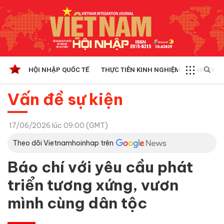
HỘI NHẬP QUỐC TẾ
THỰC TIỄN KINH NGHIỆM
CHÍNH SÁ
Vấn đề sự kiện
17/06/2026 lúc 09:00 (GMT)
Theo dõi Vietnamhoinhap trên
Báo chí với yêu cầu phát
triển tương xứng, vươn
mình cùng dân tộc