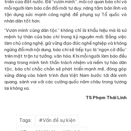
triển của đất nước. Để “vươn mình”, mỗi cơ quan báo chí và
mỗi người làm báo cần đổi mới tư duy, nâng tầm bản lĩnh và
tận dụng sức mạnh công nghệ để phụng sự Tổ quốc và
nhân dân tốt hơn.
“Vươn mình cùng dân tộc” không chỉ là khẩu hiệu mà là sứ
mệnh tự thân của báo chí trong kỷ nguyên mới. Bằng việc
làm chủ công nghệ, giữ vững đạo đức nghề nghiệp và không
ngừng đổi mới nội dung, báo chí sẽ tiếp tục là “ngọn cờ đầu”
trên mặt trận tư tưởng, văn hóa. Khi mỗi người làm báo đều
mang trong mình tinh thần trách nhiệm và niềm tự hào dân
tộc, báo chí chắc chắn sẽ phát triển mạnh mẽ, đóng góp
xứng đáng vào hành trình đưa Việt Nam bước tới đài vinh
quang, sánh vai với các cường quốc năm châu trong tương
lai không xa.
TS Phạm Thái Linh
Tags:
Vấn đề sự kiện