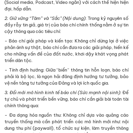
(Social media, Podcast, Video ngắn) với cách thể hiện hiện
đại, hấp dẫn.
2.
Giữ vững “Tâm” và “Sắc” (Nội dung)
: Trong kỷ nguyên số
đầy rẫy tin giả, giá trị của báo chí chính thống nằm ở sự tin
cậy thông qua các tiêu chí:
- Báo chí giải pháp và kiến tạo: Không chỉ dừng lại ở việc
phản ánh sự thật, báo chí cần đưa ra các giải pháp, hiến kế
cho những vấn đề của đất nước, khơi dậy khát vọng phát
triển dân tộc.
- Tính định hướng: Giữa “biển” thông tin hỗn loạn, báo chí
phải là bộ lọc, là ngọn hải đăng định hướng tư tưởng, bảo
vệ nền tảng tư tưởng của Đảng và lợi ích quốc gia.
3.
Đổi mới mô hình kinh tế báo chí (Sức mạnh nội sinh)
: Để
tự chủ và phát triển bền vững, báo chí cần giải bài toán tài
chính thông qua:
- Đa dạng hóa nguồn thu: Không chỉ dựa vào quảng cáo
truyền thống mà cần phát triển các mô hình mới như: nội
dung thu phí (paywall), tổ chức sự kiện, làm truyền thông