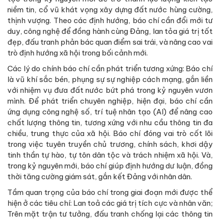
niềm tin, cổ vũ khát vọng xây dựng đất nước hùng cường,
thịnh vượng. Theo các định hướng, báo chí cần đổi mới tư
duy, công nghệ để đồng hành cùng Đảng, lan tỏa giá trị tốt
đẹp, đấu tranh phản bác quan điểm sai trái, và nâng cao vai
trò định hướng xã hội trong bối cảnh mới.
Các lý do chính báo chí cần phát triển tương xứng: Báo chí
là vũ khí sắc bén, phụng sự sự nghiệp cách mạng, gắn liền
với nhiệm vụ đưa đất nước bứt phá trong kỷ nguyên vươn
mình. Để phát triển chuyên nghiệp, hiện đại, báo chí cần
ứng dụng công nghệ số, trí tuệ nhân tạo (AI) để nâng cao
chất lượng thông tin, tương xứng với nhu cầu thông tin đa
chiều, trung thực của xã hội. Báo chí đóng vai trò cốt lõi
trong việc tuyên truyền chủ trương, chính sách, khơi dậy
tinh thần tự hào, tự tôn dân tộc và trách nhiệm xã hội. Và,
trong kỷ nguyên mới, báo chí giúp định hướng dư luận, đồng
thời tăng cường giám sát, gắn kết Đảng với nhân dân.
Tầm quan trọng của báo chí trong giai đoạn mới được thể
hiện ở các tiêu chí: Lan toả các giá trị tích cực và nhân văn;
Trên mặt trận tư tưởng, đấu tranh chống lại các thông tin