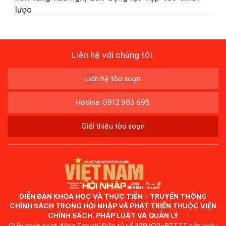
lược
Liên hệ với chúng tôi:
Liên hệ tòa soạn
Hotline: 0912 953 695
Giới thiệu tòa soạn
DIỄN ĐÀN KHOA HỌC VÀ THỰC TIỄN - TRUYỀN THÔNG
CHÍNH SÁCH TRONG HỘI NHẬP VÀ PHÁT TRIỂN THUỘC VIỆN
CHÍNH SÁCH, PHÁP LUẬT VÀ QUẢN LÝ
Giấy phép hoạt động Tạp chí Điện tử số 329/GP-BTTTT cấp ngày