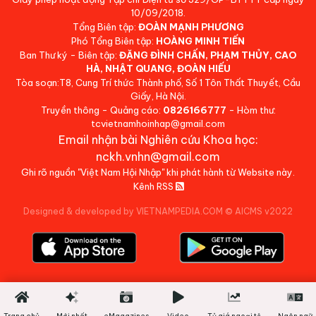
10/09/2018.
Tổng Biên tập:
ĐOÀN MẠNH PHƯƠNG
Phó Tổng Biên tập:
HOÀNG MINH TIẾN
Ban Thư ký - Biên tập:
ĐẶNG ĐÌNH CHẤN, PHẠM THỦY, CAO
HÀ, NHẬT QUANG, ĐOÀN HIẾU
Tòa soạn:T8, Cung Trí thức Thành phố, Số 1 Tôn Thất Thuyết, Cầu
Giấy, Hà Nội.
Truyền thông - Quảng cáo:
0826166777
- Hòm thư:
tcvietnamhoinhap@gmail.com
Email nhận bài Nghiên cứu Khoa học:
nckh.vnhn@gmail.com
Ghi rõ nguồn "Việt Nam Hội Nhập" khi phát hành từ Website này.
Kênh RSS
Designed & developed by VIETNAMPEDIA.COM
©
AICMS v2022