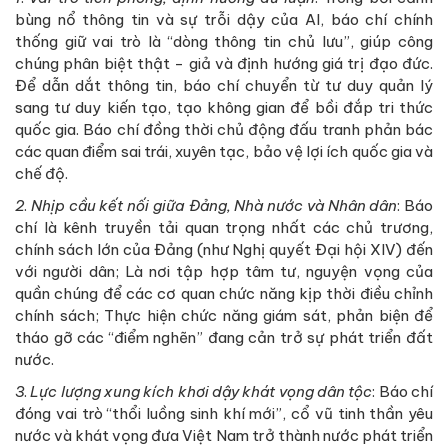
bùng nổ thông tin và sự trỗi dậy của AI, báo chí chính
thống giữ vai trò là “dòng thông tin chủ lưu”, giúp công
chúng phân biệt thật - giả và định hướng giá trị đạo đức.
Để dẫn dắt thông tin, báo chí chuyển từ tư duy quản lý
sang tư duy kiến tạo, tạo không gian để bồi đắp tri thức
quốc gia. Báo chí đồng thời chủ động đấu tranh phản bác
các quan điểm sai trái, xuyên tạc, bảo vệ lợi ích quốc gia và
chế độ.
2
.
Nhịp cầu kết nối giữa Đảng, Nhà nước và Nhân dân
: Báo
chí là kênh truyền tải quan trọng nhất các chủ trương,
chính sách lớn của Đảng (như Nghị quyết Đại hội XIV) đến
với người dân; Là nơi tập hợp tâm tư, nguyện vọng của
quần chúng để các cơ quan chức năng kịp thời điều chỉnh
chính sách; Thực hiện chức năng giám sát, phản biện để
tháo gỡ các “điểm nghẽn” đang cản trở sự phát triển đất
nước.
3
.
Lực lượng xung kích khơi dậy khát vọng dân tộc
: Báo chí
đóng vai trò “thổi luồng sinh khí mới”, cổ vũ tinh thần yêu
nước và khát vọng đưa Việt Nam trở thành nước phát triển