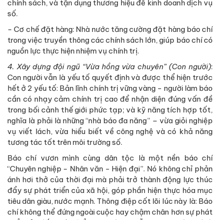
chính sách, và tận dụng thương hiệu để kinh doanh dịch vụ
số.
- Cơ chế đặt hàng: Nhà nước tăng cường đặt hàng báo chí
trong việc truyền thông các chính sách lớn, giúp báo chí có
nguồn lực thực hiện nhiệm vụ chính trị.
4.
Xây dựng đội ngũ “Vừa hồng vừa chuyên” (Con người)
:
Con người vẫn là yếu tố quyết định và được thể hiện trước
hết ở 2 yếu tố: Bản lĩnh chính trị vững vàng - người làm báo
cần có nhạy cảm chính trị cao để nhận diện đúng vấn đề
trong bối cảnh thế giới phức tạp; và kỹ năng tích hợp tốt,
nghĩa là phải là những “nhà báo đa năng” – vừa giỏi nghiệp
vụ viết lách, vừa hiểu biết về công nghệ và có khả năng
tương tác tốt trên môi trường số.
Báo chí vươn mình cùng dân tộc là một nền báo chí
“Chuyên nghiệp - Nhân văn - Hiện đại”. Nó không chỉ phản
ánh hơi thở của thời đại mà phải trở thành động lực thúc
đẩy sự phát triển của xã hội, góp phần hiện thực hóa mục
tiêu dân giàu, nước mạnh. Thông điệp cốt lõi lúc này là: Báo
chí không thể đứng ngoài cuộc hay chậm chân hơn sự phát