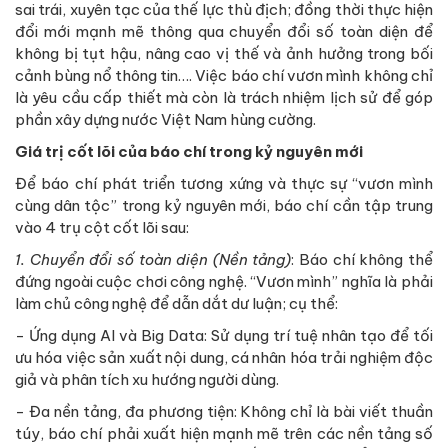
sai trái, xuyên tạc của thế lực thù địch; đồng thời thực hiện
đổi mới mạnh mẽ thông qua chuyển đổi số toàn diện để
không bị tụt hậu, nâng cao vị thế và ảnh hưởng trong bối
cảnh bùng nổ thông tin…. Việc báo chí vươn mình không chỉ
là yêu cầu cấp thiết mà còn là trách nhiệm lịch sử để góp
phần xây dựng nước Việt Nam hùng cường.
Giá trị cốt lõi của báo chí
trong kỷ nguyên mới
Để báo chí phát triển tương xứng và thực sự “vươn mình
cùng dân tộc” trong kỷ nguyên mới, báo chí cần tập trung
vào 4 trụ cột cốt lõi sau:
1. Chuyển đổi số toàn diện (Nền tảng)
: Báo chí không thể
đứng ngoài cuộc chơi công nghệ. “Vươn mình” nghĩa là phải
làm chủ công nghệ để dẫn dắt dư luận; cụ thể:
- Ứng dụng AI và Big Data: Sử dụng trí tuệ nhân tạo để tối
ưu hóa việc sản xuất nội dung, cá nhân hóa trải nghiệm độc
giả và phân tích xu hướng người dùng.
- Đa nền tảng, đa phương tiện: Không chỉ là bài viết thuần
túy, báo chí phải xuất hiện mạnh mẽ trên các nền tảng số