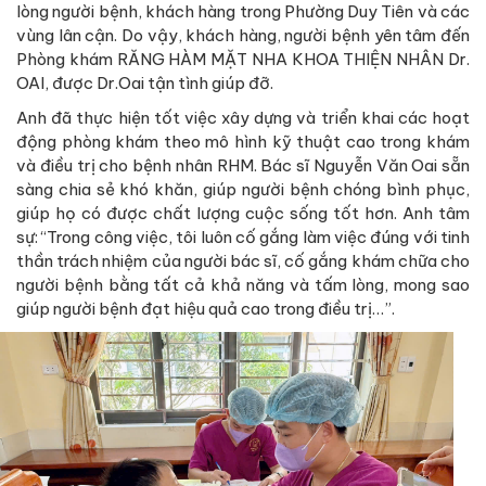
lòng người bệnh, khách hàng trong Phường Duy Tiên và các
vùng lân cận. Do vậy, khách hàng, người bệnh yên tâm đến
Phòng khám RĂNG HÀM MẶT NHA KHOA THIỆN NHÂN Dr.
OAI, được Dr.Oai tận tình giúp đỡ.
Anh đã thực hiện tốt việc xây dựng và triển khai các hoạt
động phòng khám theo mô hình kỹ thuật cao trong khám
và điều trị cho bệnh nhân RHM. Bác sĩ Nguyễn Văn Oai sẵn
sàng chia sẻ khó khăn, giúp người bệnh chóng bình phục,
giúp họ có được chất lượng cuộc sống tốt hơn. Anh tâm
sự: “Trong công việc, tôi luôn cố gắng làm việc đúng với tinh
thần trách nhiệm của người bác sĩ, cố gắng khám chữa cho
người bệnh bằng tất cả khả năng và tấm lòng, mong sao
giúp người bệnh đạt hiệu quả cao trong điều trị…”.