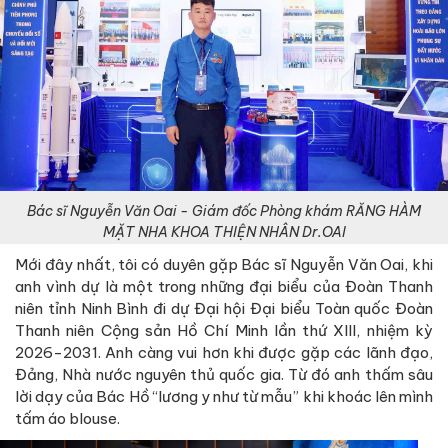
Bác sĩ Nguyễn Văn Oai - Giám đốc Phòng khám RĂNG HÀM
MẶT NHA KHOA THIỆN NHÂN Dr.OAI
Mới đây nhất, tôi có duyên gặp Bác sĩ Nguyễn Văn Oai, khi
anh vình dự là một trong những đại biểu của Đoàn Thanh
niên tỉnh Ninh Bình đi dự Đại hội Đại biểu Toàn quốc Đoàn
Thanh niên Cộng sản Hồ Chí Minh lần thứ XIII, nhiệm kỳ
2026-2031. Anh càng vui hơn khi được gặp các lãnh đạo,
Đảng, Nhà nước nguyên thủ quốc gia. Từ đó anh thấm sâu
lời dạy của Bác Hồ “lương y như từ mẫu” khi khoác lên mình
tấm áo blouse.