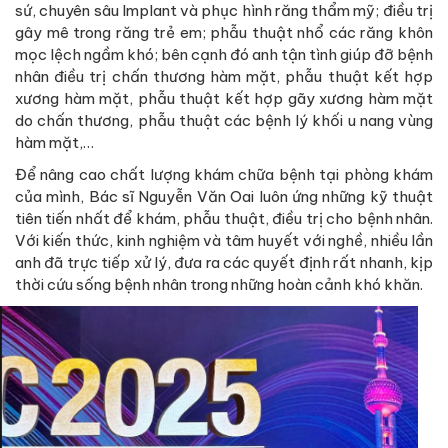
sứ, chuyên sâu Implant và phục hình răng thẩm mỹ; điều trị
gây mê trong răng trẻ em; phẫu thuật nhổ các răng khôn
mọc lệch ngầm khó; bên cạnh đó anh tận tình giúp đỡ bệnh
nhân điều trị chấn thương hàm mặt, phẫu thuật kết hợp
xương hàm mặt, phẫu thuật kết hợp gãy xương hàm mặt
do chấn thương, phẫu thuật các bệnh lý khối u nang vùng
hàm mặt,…
Để nâng cao chất lượng khám chữa bệnh tại phòng khám
của mình, Bác sĩ Nguyễn Văn Oai luôn ứng những kỹ thuật
tiên tiến nhất để khám, phẫu thuật, điều trị cho bệnh nhân.
Với kiến thức, kinh nghiệm và tâm huyết với nghề, nhiều lần
anh đã trực tiếp xử lý, đưa ra các quyết định rất nhanh, kịp
thời cứu sống bệnh nhân trong những hoàn cảnh khó khăn.