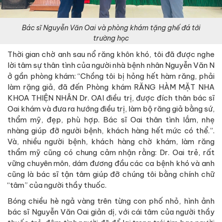
Bác sĩ Nguyễn Văn Oai và phòng khám tặng ghế đá tới
trường học
Thời gian chờ anh sau nổ răng khôn khó, tôi đã được nghe
lời tâm sự thân tình của người nhà bệnh nhân Nguyễn Văn N
ở gần phòng khám: “Chồng tôi bị hỏng hết hàm răng, phải
làm rặng giả, đã đến Phòng khám RĂNG HÀM MẶT NHA
KHOA THIỆN NHÂN Dr. OAI điều trị, được đích thân bác sĩ
Oai khám và đưa ra hướng điều trị, làm bộ răng giả bằng sứ,
thẩm mỹ, đẹp, phù hợp. Bác sĩ Oai thân tình lắm, nhẹ
nhàng giúp đỡ người bệnh, khách hàng hết mức có thể.”.
Và, nhiều người bệnh, khách hàng chờ khám, làm răng
thẩm mỹ cũng có chung cảm nhận rằng: Dr. Oai trẻ, rất
vững chuyên môn, dám đương đầu các ca bệnh khó và anh
cũng là bác sĩ tận tâm giúp đỡ chúng tôi bằng chính chữ
“tâm” của người thầy thuốc.
Bóng chiều hè ngả vàng trên từng con phố nhỏ, hình ảnh
bác sĩ Nguyễn Văn Oai giản dị, với cái tâm của người thầy