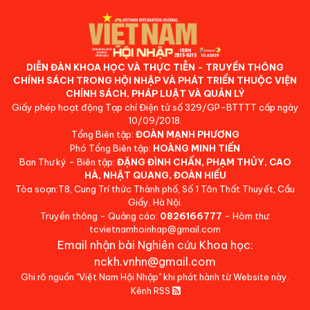
DIỄN ĐÀN KHOA HỌC VÀ THỰC TIỄN - TRUYỀN THÔNG
CHÍNH SÁCH TRONG HỘI NHẬP VÀ PHÁT TRIỂN THUỘC VIỆN
CHÍNH SÁCH, PHÁP LUẬT VÀ QUẢN LÝ
Giấy phép hoạt động Tạp chí Điện tử số 329/GP-BTTTT cấp ngày
10/09/2018.
Tổng Biên tập:
ĐOÀN MẠNH PHƯƠNG
Phó Tổng Biên tập:
HOÀNG MINH TIẾN
Ban Thư ký - Biên tập:
ĐẶNG ĐÌNH CHẤN, PHẠM THỦY, CAO
HÀ, NHẬT QUANG, ĐOÀN HIẾU
Tòa soạn:T8, Cung Trí thức Thành phố, Số 1 Tôn Thất Thuyết, Cầu
Giấy, Hà Nội.
Truyền thông - Quảng cáo:
0826166777
- Hòm thư:
tcvietnamhoinhap@gmail.com
Email nhận bài Nghiên cứu Khoa học:
nckh.vnhn@gmail.com
Ghi rõ nguồn "Việt Nam Hội Nhập" khi phát hành từ Website này.
Kênh RSS