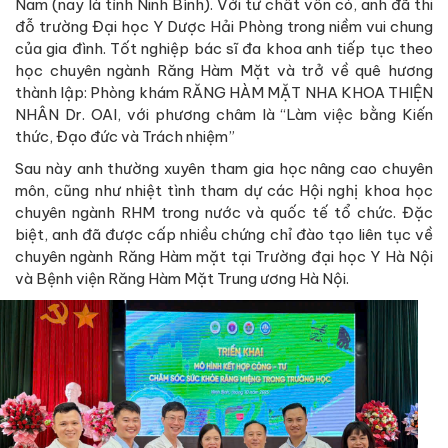
Nam (nay là tỉnh Ninh Bình). Với tư chất vốn có, anh đã thi
đỗ trường Đại học Y Dược Hải Phòng trong niềm vui chung
của gia đình. Tốt nghiệp bác sĩ đa khoa anh tiếp tục theo
học chuyên ngành Răng Hàm Mặt và trở về quê hương
thành lập: Phòng khám RĂNG HÀM MẶT NHA KHOA THIỆN
NHÂN Dr. OAI, với phương châm là “Làm việc bằng Kiến
thức, Đạo đức và Trách nhiệm”
Sau này anh thường xuyên tham gia học nâng cao chuyên
môn, cũng như nhiệt tình tham dự các Hội nghị khoa học
chuyên ngành RHM trong nước và quốc tế tổ chức. Đặc
biệt, anh đã được cấp nhiều chứng chỉ đào tạo liên tục về
chuyên ngành Răng Hàm mặt tại Trường đại học Y Hà Nội
và Bệnh viện Răng Hàm Mặt Trung ương Hà Nội.