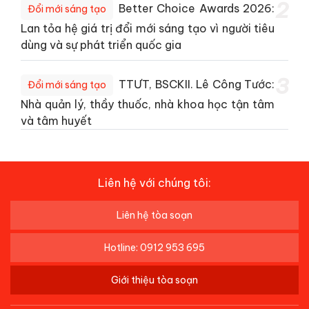
2
Better Choice Awards 2026:
Đổi mới sáng tạo
Lan tỏa hệ giá trị đổi mới sáng tạo vì người tiêu
dùng và sự phát triển quốc gia
3
TTƯT, BSCKII. Lê Công Tước:
Đổi mới sáng tạo
Nhà quản lý, thầy thuốc, nhà khoa học tận tâm
và tâm huyết
Liên hệ với chúng tôi:
Liên hệ tòa soạn
Hotline: 0912 953 695
Giới thiệu tòa soạn