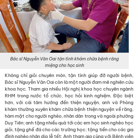
Bác sĩ Nguyễn Văn Oai tận tình khám chữa bệnh răng
miệng cho học sinh
Không chỉ giỏi chuyên môn, tận tình giúp đỡ người bệnh,
Bác sĩ Nguyễn Văn Oai còn là một người đam mê nghiên cứu
khoa học. Tham gia nhiều Hội nghị khoa học chuyên ngành
RHM trong nước tổ chức, học hỏi kinh nghiệm. Đặc biệt
hơn, với cái tâm hướng đến thiện nguyện, anh và Phòng
khám thường xuyên khám chữa bệnh thiện nguyện về răng,
hàm mặt cho người nghèo, nhân dân trong và ngoài phường
Duy Tiên; anh tặng nhiều quà tới các em học sinh nghèo học
giỏi, tặng ghế đá cho các trường học; tặng tiền cho các gia
đình nghèo nhân dịp lễ tết; Anh tham gia cùng với Bệnh viện