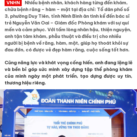
VNHN
Nhiều bệnh nhân, khách hàng từng đến khám,
chữa bệnh răng – hàm – mặt tại địa chỉ: Tổ dân phố số
3, phường Duy Tiên, tỉnh Ninh Bình ân tình kể đến bác sĩ
trẻ Nguyễn Văn Oai – Giám đốc Phòng khám với sự quí
mến và cảm phục. Với tấm lòng nhân hậu, thiện nguyện,
anh tận tâm khám, phẫu thuật và điều trị cho nhiều
người bị bệnh về răng, hàm, mặt, giúp họ thoát khỏi sự
đau đớn, có được vẻ đẹp hàm răng, cuộc sống tốt hơn.
Cũng
năng lực và khát vọng cống hiến, anh đang lặng
lẽ
và bền bỉ
góp sức mình xây
dựng
tập thể phòng khám
của mình ngày một phát triển
, tạo dựng được
uy tín,
thương
hiệu
riêng.