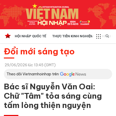
HỘI NHẬP QUỐC TẾ
THỰC TIỄN KINH NGHIỆM
CHÍNH SÁ
Đổi mới sáng tạo
29/06/2026 lúc 13:45 (GMT)
Theo dõi Vietnamhoinhap trên
Bác sĩ Nguyễn Văn Oai:
Chữ "Tâm" tỏa sáng cùng
tấm lòng thiện nguyện