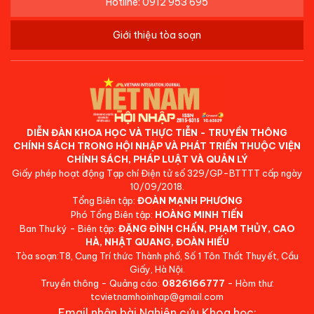
Hotline: 0912 953 695
Giới thiệu tòa soạn
DIỄN ĐÀN KHOA HỌC VÀ THỰC TIỄN - TRUYỀN THÔNG
CHÍNH SÁCH TRONG HỘI NHẬP VÀ PHÁT TRIỂN THUỘC VIỆN
CHÍNH SÁCH, PHÁP LUẬT VÀ QUẢN LÝ
Giấy phép hoạt động Tạp chí Điện tử số 329/GP-BTTTT cấp ngày
10/09/2018.
Tổng Biên tập:
ĐOÀN MẠNH PHƯƠNG
Phó Tổng Biên tập:
HOÀNG MINH TIẾN
Ban Thư ký - Biên tập:
ĐẶNG ĐÌNH CHẤN, PHẠM THỦY, CAO
HÀ, NHẬT QUANG, ĐOÀN HIẾU
Tòa soạn:T8, Cung Trí thức Thành phố, Số 1 Tôn Thất Thuyết, Cầu
Giấy, Hà Nội.
Truyền thông - Quảng cáo:
0826166777
- Hòm thư:
tcvietnamhoinhap@gmail.com
Email nhận bài Nghiên cứu Khoa học: