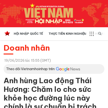
HỘI NHẬP QUỐC TẾ
THỰC TIỄN KINH NGHIỆM
CHÍNH SÁ
Doanh nhân
19/06/2026 lúc 15:55 (GMT)
Theo dõi Vietnamhoinhap trên
Anh hùng Lao động Thái
Hương: Chăm lo cho sức
khỏe học đường lúc này
chính là sự chuẩn bị trách