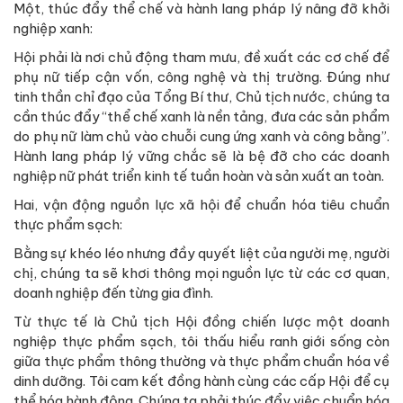
Một, thúc đẩy thể chế và hành lang pháp lý nâng đỡ khởi
nghiệp xanh:
Hội phải là nơi chủ động tham mưu, đề xuất các cơ chế để
phụ nữ tiếp cận vốn, công nghệ và thị trường. Đúng như
tinh thần chỉ đạo của Tổng Bí thư, Chủ tịch nước, chúng ta
cần thúc đẩy “thể chế xanh là nền tảng, đưa các sản phẩm
do phụ nữ làm chủ vào chuỗi cung ứng xanh và công bằng”.
Hành lang pháp lý vững chắc sẽ là bệ đỡ cho các doanh
nghiệp nữ phát triển kinh tế tuần hoàn và sản xuất an toàn.
Hai, vận động nguồn lực xã hội để chuẩn hóa tiêu chuẩn
thực phẩm sạch:
Bằng sự khéo léo nhưng đầy quyết liệt của người mẹ, người
chị, chúng ta sẽ khơi thông mọi nguồn lực từ các cơ quan,
doanh nghiệp đến từng gia đình.
Từ thực tế là Chủ tịch Hội đồng chiến lược một doanh
nghiệp thực phẩm sạch, tôi thấu hiểu ranh giới sống còn
giữa thực phẩm thông thường và thực phẩm chuẩn hóa về
dinh dưỡng. Tôi cam kết đồng hành cùng các cấp Hội để cụ
thể hóa hành động. Chúng ta phải thúc đẩy việc chuẩn hóa