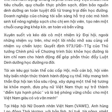
tiêu chuẩn, quy chuẩn thực phẩm sạch, đảm bảo nguồn
dinh dưỡng an toàn tuyệt đối từ trang trại đến học đường.
Doanh nghiệp của chúng tôi sẵn sàng hỗ trợ các mô hình
sinh kế nông nghiệp sạch cho chị em hội viên, tạo nên một
chuỗi cung ứng khép kín, an toàn và bền vững.
Xuyên suốt và kéo dài cả một nhiệm kỳ Đại hội, ngoài
những nhiệm vụ trên, như một lời nhắc nhở sau cùng về
nhiệm vụ chiến lược: Quyết định 973/QĐ-TTg của Thủ
tướng Chính phủ về Chương trình Sức khỏe học đường là
kim chỉ nam cho hành động để góp phần thúc đẩy Luật
Dinh dưỡng học đường ra đời.
Tôi xin kêu gọi toàn thể các cấp Hội, mỗi cán bộ, hội viên
hãy biến nhận thức thành hành động cụ thể. Hãy mang tinh
thần Đại hội lan tỏa sâu rộng, xây dựng một thế hệ tương
lai khỏe mạnh, đưa phụ nữ Việt Nam thực sự trở thành
“điểm tựa hạnh phúc” và là bệ phóng vững chắc cho một
Việt Nam giàu có và văn minh!”
Tại Hiệp hội Nữ Doanh nhân Việt Nam (VAWE), Anh hùng
Lao động Thái Hương, với bản lĩnh, trí tuệ, tài năng, nhiệt