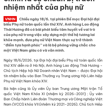
nhiệm nhất của phụ nữ
VNHN
Chiều ngày 18/6, tại phiên Bế mạc Đại hội đại
biểu Phụ nữ toàn quốc lần thứ XIV, Anh hùng Lao động
Thái Hương đã có bài phát biểu tâm huyết về vai trò
của phụ nữ trong việc xây dựng một thế hệ tương lai
khỏe mạnh, đưa phụ nữ Việt Nam thực sự trở thành
“điểm tựa hạnh phúc” và là bệ phóng vững chắc cho
một Việt Nam giàu có và văn minh.
Ngày 18/6/2026, tại Đại hội đại biểu Phụ nữ toàn quốc lần
thứ XIV diễn ra ở Hà Nội, Anh hùng Lao động Thái Hương -
Chủ tịch Hiệp hội Nữ Doanh nhân Việt Nam - được Đại hội
tín nhiệm bầu vào Ban Thường vụ Trung ương Hội Liên hiệp
Phụ nữ Việt Nam khóa XIV.
Bà hiện cũng là Ủy viên Ủy ban Trung ương Mặt trận Tổ
quốc Việt Nam Khóa XI (nhiệm kỳ 2026-2031) ; Ủy viên
Ban Chấp hành Liên đoàn Thương mại và Công nghiệp Việt
Nam (VCCI) khóa VII (nhiệm kỳ 2021-2026); Chủ tịch Hiệp