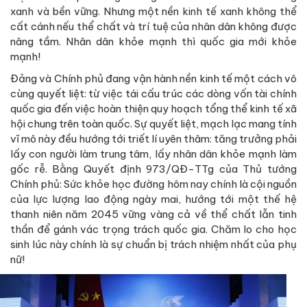
xanh và bền vững. Nhưng một nền kinh tế xanh không thể
cất cánh nếu thể chất và trí tuệ của nhân dân không được
nâng tầm. Nhân dân khỏe mạnh thì quốc gia mới khỏe
mạnh!
Đảng và Chính phủ đang vận hành nền kinh tế một cách vô
cùng quyết liệt: từ việc tái cấu trúc các dòng vốn tài chính
quốc gia đến việc hoàn thiện quy hoạch tổng thể kinh tế xã
hội chung trên toàn quốc. Sự quyết liệt, mạch lạc mang tính
vĩ mô này đều hướng tới triết lí uyên thâm: tăng trưởng phải
lấy con người làm trung tâm, lấy nhân dân khỏe mạnh làm
gốc rễ. Bằng Quyết định 973/QĐ-TTg của Thủ tướng
Chính phủ: Sức khỏe học đường hôm nay chính là cội nguồn
của lực lượng lao động ngày mai, hướng tới một thế hệ
thanh niên năm 2045 vững vàng cả về thể chất lẫn tinh
thần để gánh vác trọng trách quốc gia. Chăm lo cho học
sinh lúc này chính là sự chuẩn bị trách nhiệm nhất của phụ
nữ!