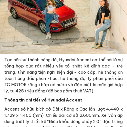
Tạo nên sự thành công đó, Hyundai Accent có thể nói là sự
tổng hợp của rất nhiều yếu tố: thiết kế đĩnh đạc - trẻ
trung, tính năng tiện nghi hiện đại - cao cấp, hệ thống an
toàn hàng đầu phân khúc, hệ thống đại lý phân phối của
TC MOTOR rộng khắp cả nước và đặc biệt là mức giá hợp
lý, từ 425 triệu đồng (đã bao gồm thuế VAT).
Thông tin chi tiết về Hyundai Accent
Accent sở hữu kích cỡ Dài x Rộng x Cao lần lượt 4.440 x
1.729 x 1.460 (mm). Chiều dài cơ sở 2.600mm. Xe vẫn áp
dụng triết lý thiết kế “Điêu khắc dòng chảy 2.0” đặc trưng