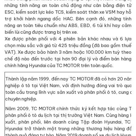
những tính năng an toàn chủ động như cân bằng điện tử
ESC, kiểm soát lực kéo TCS, kiểm soát thân xe VSM hay hỗ
trợ khởi hành ngang dốc HAC. Bên cạnh đó, những tính
năng an toàn tiêu chuẩn như ABS, EBD, 6 túi khí hay cảm
biến lùi cũng được trang bị trên xe.
Xe được phân phối với 4 phiên bản khác nhau và 6 lựa
chọn màu sắc với giá từ 425 triệu đồng (đã bao gồm thuế
VAT). Xe được bảo hành 3 năm hoặc 100.000 km tuỳ theo
chế độ nào đến trước tại hơn 90 đại lý và điểm bán hàng
chính hãng Hyundai của TC MOTOR trên toàn quốc.
Thành lập năm 1999, đến nay TC MOTOR đã có hơn 20 năm 
nghiệp ô tô tại Việt Nam, với định hướng đóng vai trò quan
toàn cầu trong lĩnh vực sản xuất và phân phối ô tô, cung cấ
chuyên nghiệp.
Năm 2009, TC MOTOR chính thức ký kết hợp tác cùng Tập
phân phối ô tô du lịch tại thị trường Việt Nam. Cùng hàng l
xuất, phân phối, liên doanh cùng Tập đoàn Hyundai, TC
Hyundai trở thành một trong những thương hiệu hàng đầu 
thành quả đáng tự hào. Năm 2019 doanh số xe du lịch Hyundai 