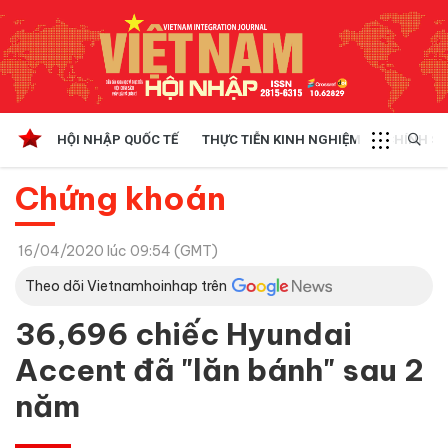
HỘI NHẬP QUỐC TẾ
THỰC TIỄN KINH NGHIỆM
CHÍNH SÁ
Chứng khoán
16/04/2020 lúc 09:54 (GMT)
Theo dõi Vietnamhoinhap trên
36,696 chiếc Hyundai
Accent đã "lăn bánh" sau 2
năm