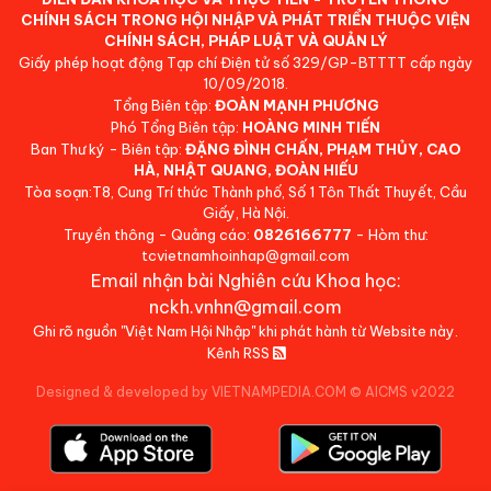
CHÍNH SÁCH TRONG HỘI NHẬP VÀ PHÁT TRIỂN THUỘC VIỆN
CHÍNH SÁCH, PHÁP LUẬT VÀ QUẢN LÝ
Giấy phép hoạt động Tạp chí Điện tử số 329/GP-BTTTT cấp ngày
10/09/2018.
Tổng Biên tập:
ĐOÀN MẠNH PHƯƠNG
Phó Tổng Biên tập:
HOÀNG MINH TIẾN
Ban Thư ký - Biên tập:
ĐẶNG ĐÌNH CHẤN, PHẠM THỦY, CAO
HÀ, NHẬT QUANG, ĐOÀN HIẾU
Tòa soạn:T8, Cung Trí thức Thành phố, Số 1 Tôn Thất Thuyết, Cầu
Giấy, Hà Nội.
Truyền thông - Quảng cáo:
0826166777
- Hòm thư:
tcvietnamhoinhap@gmail.com
Email nhận bài Nghiên cứu Khoa học:
nckh.vnhn@gmail.com
Ghi rõ nguồn "Việt Nam Hội Nhập" khi phát hành từ Website này.
Kênh RSS
Designed & developed by VIETNAMPEDIA.COM
©
AICMS v2022