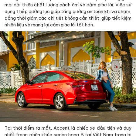
mới cải thiện chất lượng cách âm và cảm giác lái. Việc sử
dụng Thép cường lực giúp tăng cường an toàn khi va chạm,
đồng thời giảm các chi tiết không cần thiết, giúp tiết kiệm
nhiên liệu và mang lại cảm giác lái tốt hơn.
Tại thời điểm ra mắt, Accent là chiếc xe đầu tiên và duy
nhất trong phân khúc sedan hạng B tại Việt Nam trang bị