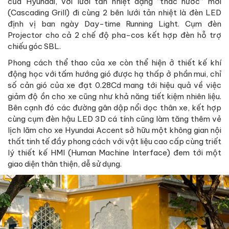
của Hyundai, với lưới tản nhiệt dạng “thác nước” mới
(Cascading Grill) đi cùng 2 bên lưới tản nhiệt là đèn LED
định vị ban ngày Day-time Running Light. Cụm đèn
Projector cho cả 2 chế độ pha-cos kết hợp đèn hỗ trợ
chiếu góc SBL.
Phong cách thể thao của xe còn thể hiện ở thiết kế khí
động học với tấm hướng gió được hạ thấp ở phần mui, chỉ
số cản gió của xe đạt 0.28Cd mang tới hiệu quả về việc
giảm độ ồn cho xe cũng như khả năng tiết kiệm nhiên liệu.
Bên cạnh đó các đường gân dập nổi dọc thân xe, kết hợp
cùng cụm đèn hậu LED 3D cá tính cũng làm tăng thêm vẻ
lịch lãm cho xe Hyundai Accent sở hữu một không gian nội
thất tinh tế đầy phong cách với vật liệu cao cấp cùng triết
lý thiết kế HMI (Human Machine Interface) đem tới một
giao diện thân thiện, dễ sử dụng.