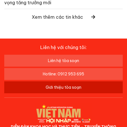
vọng tăng trưởng mới
Xem thêm các tin khác
Liên hệ với chúng tôi:
Liên hệ tòa soạn
Hotline: 0912 953 695
Giới thiệu tòa soạn
DIỄN ĐÀN KHOA HỌC VÀ THỰC TIỄN - TRUYỀN THÔNG