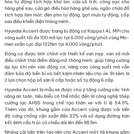
hòa tự động tích hợp khử Ion, cửa sổ trời, cổng sạc cho
hàng ghế sau, cửa gió điều hòa hàng ghế sau, ngăn chứa đồ
tích hợp làm mát, đèn pha tự động, gạt mưa tự động, cốp
sau điều khiển điện thông minh...
Hyundai Accent được trang bị động cơ Kappa 1.4L MPI cho
công suất tối đa 100 mã lực tại 6.000 vòng/phút cùng Mo-
men xoắn cực đại 132Nm tại 4.000 vòng/phút.
Động cơ được tinh chỉnh với thiết kế van nạp, van xả mới
điều chỉnh thời điểm đóng mở thông minh, giúp tăng cường
áp lực khí nén vào động cơ, nâng cao công suất mà vẫn
đảm bảo độ bền bỉ và tiết kiệm nhiên liệu cho xe. Đi kèm là
2 lựa chọn hộp số sàn 6 cấp hoặc số tự động 6 cấp.
Hyundai Accent là mẫu xe được chú ý tăng cường các tính
năng an toàn, tiêu biểu có thể nhắc đến là công nghệ thép
cường lực AHSS trong chế tạo thân xe với tỉ lệ 54.5%.
Thêm vào đó, khung gầm của Accent cũng được cải tiến
độ cứng chống vặn xoắn đến 32% với sử dụng đường hàn
kết dính cấu trúc có chiều dài lên đến 98.5m.
Những cải tiến trên tạo nên cho Accent một hệ khung gầm